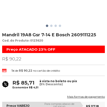
Mandril 19A8 Gsr 7-14 E Bosch 2609111225
Cod. do Produto: 0123620
Preço ATACADO
23%
OFF
R$ 90,22
1x
de
R$ 90,22
no cartão de crédito
à vista no boleto ou pix
R$ 85,71
(5% Desconto)
Economize
R$ 4,51
Mais formas de pagamento
Para compras abaixo de
Preço VAREJO
R$ 117,18
R$ 500,00