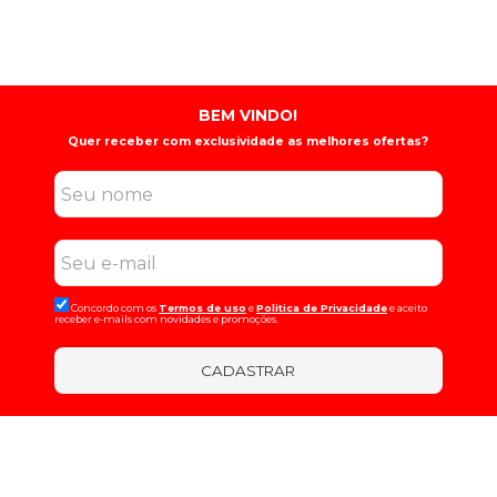
BEM VINDO!
Quer receber com exclusividade as melhores ofertas?
Concordo com os
Termos de uso
e
Politica de Privacidade
e aceito
receber e-mails com novidades e promoções.
CADASTRAR