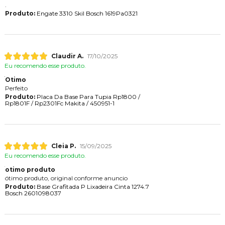
.
Produto:
Engate 3310 Skil Bosch 1619Pa0321
Claudir A.
17/10/2025
Eu recomendo esse produto.
Otimo
Perfeito
Produto:
Placa Da Base Para Tupia Rp1800 /
Rp1801F / Rp2301Fc Makita / 450951-1
Cleia P.
15/09/2025
Eu recomendo esse produto.
otimo produto
ótimo produto, original conforme anuncio
Produto:
Base Grafitada P Lixadeira Cinta 1274.7
Bosch 2601098037