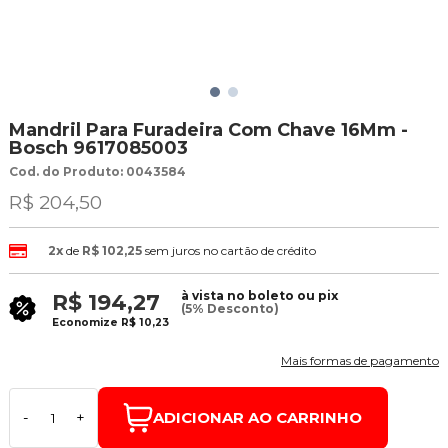
Mandril Para Furadeira Com Chave 16Mm -
Bosch 9617085003
Cod. do Produto: 0043584
R$ 204,50
2x
de
R$ 102,25
sem juros no cartão de crédito
à vista no boleto ou pix
R$ 194,27
(5% Desconto)
Economize
R$ 10,23
Mais formas de pagamento
ADICIONAR AO CARRINHO
-
+