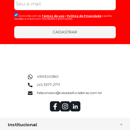
Concordo com os
Termos de uso
e
Politica de Privacidade
e aceito
receber e-mails com novidades e promoções.
CADASTRAR
4199300380
(41) 3377-2771
faleconosco@casadasfuradeiras.com.br
Institucional