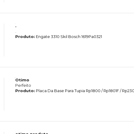
.
.
Produto:
Engate 3310 Skil Bosch 1619Pa0321
Otimo
Perfeito
Produto:
Placa Da Base Para Tupia Rp1800 / Rp1801F / Rp2301
otimo produto