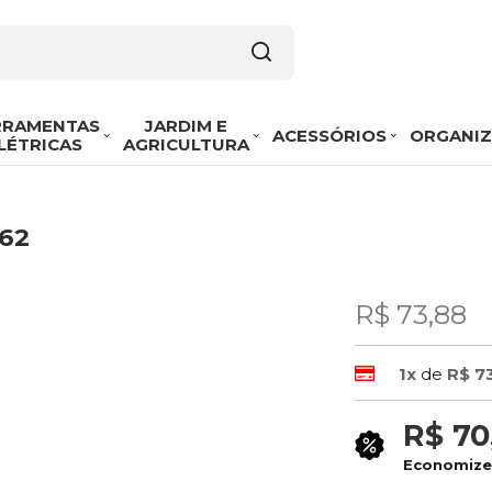
RRAMENTAS
JARDIM E
ACESSÓRIOS
ORGANI
LÉTRICAS
AGRICULTURA
162
R$ 73,88
1x
de
R$ 7
R$ 70
Economiz