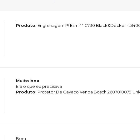
Produto:
Engrenagem P/ Esm 4" G730 Black&Decker - 5140
Muito boa
Era o que eu precisava
Produto:
Protetor De Cavaco Venda Bosch 2607010079 Un
Bom