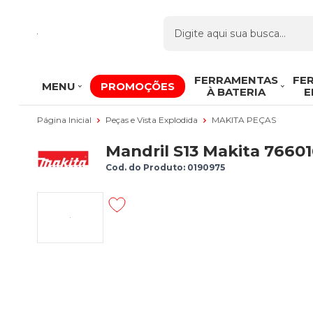
FERRAMENTAS
FE
MENU
PROMOÇÕES
À BATERIA
E
Página Inicial
Peças e Vista Explodida
MAKITA PEÇAS
Mandril S13 Makita 7660
Cod. do Produto: 0190975