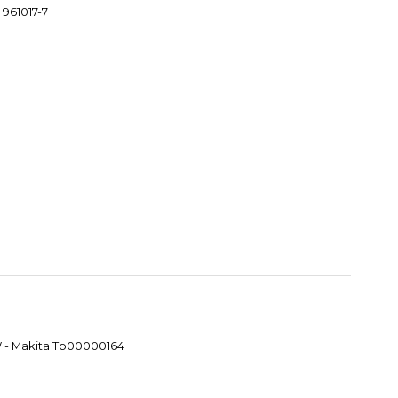
 961017-7
W - Makita Tp00000164