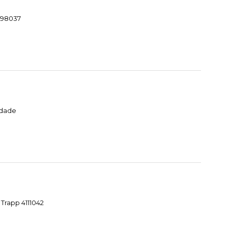
1098037
idade
Trapp 4111042