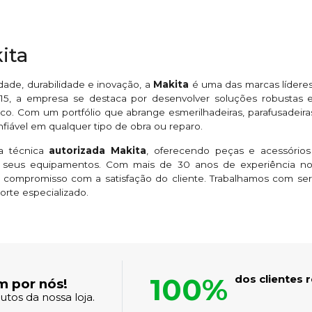
ita
ade, durabilidade e inovação, a
Makita
é uma das marcas líderes
5, a empresa se destaca por desenvolver soluções robustas e 
co. Com um portfólio que abrange esmerilhadeiras, parafusadeiras,
iável em qualquer tipo de obra ou reparo.
ia técnica
autorizada Makita
, oferecendo peças e acessórios
eus equipamentos. Com mais de 30 anos de experiência no 
 compromisso com a satisfação do cliente. Trabalhamos com se
orte especializado.
100%
dos clientes
m por nós!
tos da nossa loja.