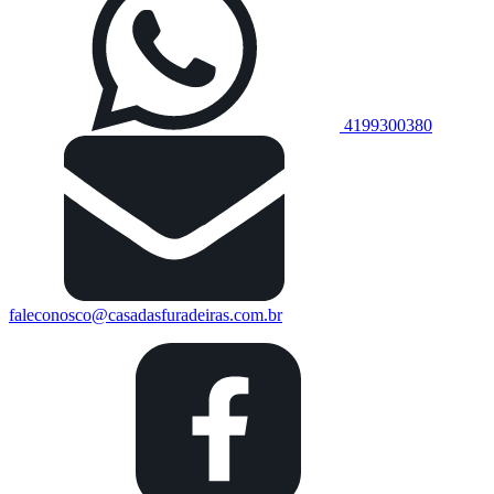
4199300380
faleconosco@casadasfuradeiras.com.br