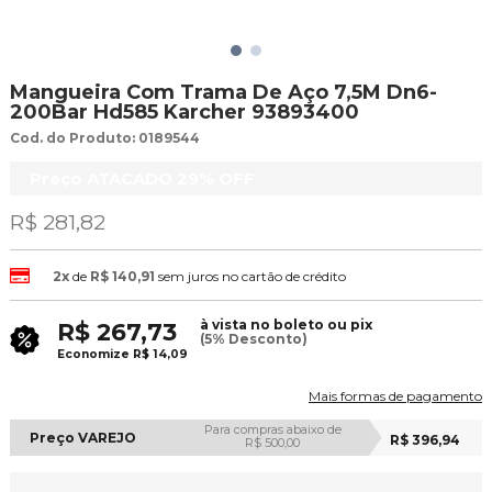
Mangueira Com Trama De Aço 7,5M Dn6-
200Bar Hd585 Karcher 93893400
Cod. do Produto: 0189544
Preço ATACADO
29%
OFF
R$ 281,82
2x
de
R$ 140,91
sem juros no cartão de crédito
à vista no boleto ou pix
R$ 267,73
(5% Desconto)
Economize
R$ 14,09
Mais formas de pagamento
Para compras abaixo de
Preço VAREJO
R$ 396,94
R$ 500,00