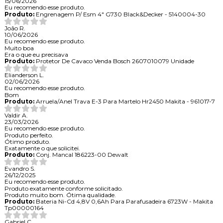
15/06/2026
Eu recomendo esse produto.
Produto:
Engrenagem P/ Esm 4" G730 Black&Decker - 5140004-30
João R.
10/06/2026
Eu recomendo esse produto.
Muito boa
Era o que eu precisava
Produto:
Protetor De Cavaco Venda Bosch 2607010079 Unidade
Elianderson L.
02/06/2026
Eu recomendo esse produto.
Bom
Produto:
Arruela/Anel Trava E-3 Para Martelo Hr2450 Makita - 961017-7
Valdir A.
23/03/2026
Eu recomendo esse produto.
Produto perfeito.
Ótimo produto.
Exatamente o que solicitei.
Produto:
Conj. Mancal 186223-00 Dewalt
Evandro S.
26/12/2025
Eu recomendo esse produto.
Produto exatamente conforme solicitado.
Produto muito bom. Ótima qualidade.
Produto:
Bateria Ni-Cd 4,8V 0,6Ah Para Parafusadeira 6723W - Makita
Tp00000164
Gabriel C.