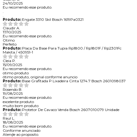
24/10/2025
Eu recomendo esse produto.
.
.
Produto:
Engate 3310 Skil Bosch 1619Pa0321
Claudir A.
17/10/2025
Eu recomendo esse produto.
Otimo
Perfeito
Produto:
Placa Da Base Para Tupia Rp1800 / Rp1801F / Rp2301Fc
Makita / 450951-1
Cleia P.
15/09/2025
Eu recomendo esse produto.
otimo produto
ótimo produto, original conforme anuncio
Produto:
Base Grafitada P Lixadeira Cinta 1274.7 Bosch 2601098037
Rosendo B.
19/08/2025
Eu recomendo esse produto.
excelente produto
muito bom produto
Produto:
Protetor De Cavaco Venda Bosch 2607010079 Unidade
Raul L.
18/08/2025
Eu recomendo esse produto.
Conforme anunciado
Atende ao proposito.