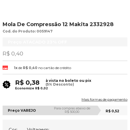
Mola De Compressão 12 Makita 2332928
Cod. do Produto: 0059147
Preço ATACADO
23%
OFF
R$ 0,40
1x
de
R$ 0,40
no cartão de crédito
à vista no boleto ou pix
R$ 0,38
(5% Desconto)
Economize
R$ 0,02
Mais formas de pagamento
Para compras abaixo de
Preço VAREJO
R$ 0,52
R$ 500,00
Cor:
Voltagem: