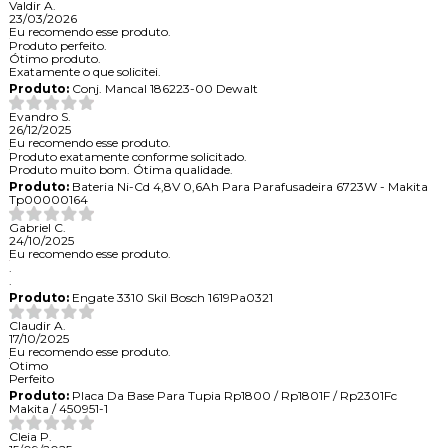
Valdir A.
23/03/2026
Eu recomendo esse produto.
Produto perfeito.
Ótimo produto.
Exatamente o que solicitei.
Produto:
Conj. Mancal 186223-00 Dewalt
Evandro S.
26/12/2025
Eu recomendo esse produto.
Produto exatamente conforme solicitado.
Produto muito bom. Ótima qualidade.
Produto:
Bateria Ni-Cd 4,8V 0,6Ah Para Parafusadeira 6723W - Makita
Tp00000164
Gabriel C.
24/10/2025
Eu recomendo esse produto.
.
.
Produto:
Engate 3310 Skil Bosch 1619Pa0321
Claudir A.
17/10/2025
Eu recomendo esse produto.
Otimo
Perfeito
Produto:
Placa Da Base Para Tupia Rp1800 / Rp1801F / Rp2301Fc
Makita / 450951-1
Cleia P.