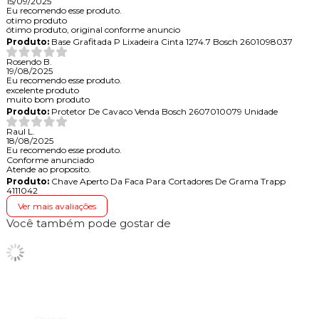
15/09/2025
Eu recomendo esse produto.
otimo produto
ótimo produto, original conforme anuncio
Produto:
Base Grafitada P Lixadeira Cinta 1274.7 Bosch 2601098037
Rosendo B.
19/08/2025
Eu recomendo esse produto.
excelente produto
muito bom produto
Produto:
Protetor De Cavaco Venda Bosch 2607010079 Unidade
Raul L.
18/08/2025
Eu recomendo esse produto.
Conforme anunciado
Atende ao proposito.
Produto:
Chave Aperto Da Faca Para Cortadores De Grama Trapp
4111042
Ver mais avaliações
Você também pode gostar de