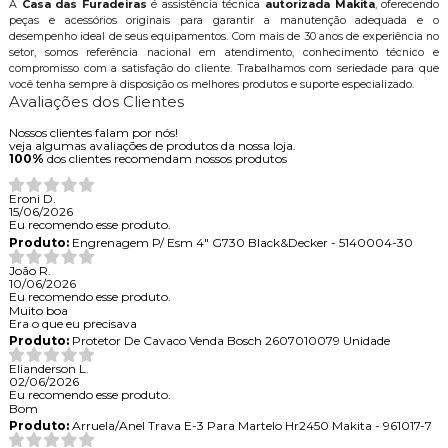
A
Casa das Furadeiras
é assistência técnica
autorizada Makita
, oferecendo
peças e acessórios originais para garantir a manutenção adequada e o
desempenho ideal de seus equipamentos. Com mais de 30 anos de experiência no
setor, somos referência nacional em atendimento, conhecimento técnico e
compromisso com a satisfação do cliente. Trabalhamos com seriedade para que
você tenha sempre à disposição os melhores produtos e suporte especializado.
Avaliações dos Clientes
Nossos clientes falam por nós!
veja algumas avaliações de produtos da nossa loja.
100%
dos clientes recomendam nossos produtos
Eroni D.
15/06/2026
Eu recomendo esse produto.
Produto:
Engrenagem P/ Esm 4" G730 Black&Decker - 5140004-30
João R.
10/06/2026
Eu recomendo esse produto.
Muito boa
Era o que eu precisava
Produto:
Protetor De Cavaco Venda Bosch 2607010079 Unidade
Elianderson L.
02/06/2026
Eu recomendo esse produto.
Bom
Produto:
Arruela/Anel Trava E-3 Para Martelo Hr2450 Makita - 961017-7