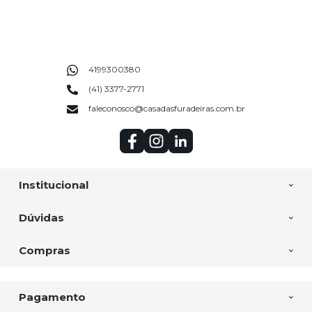
4199300380
(41) 3377-2771
faleconosco@casadasfuradeiras.com.br
Institucional
Dúvidas
Compras
Pagamento