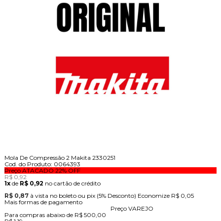
Mola De Compressão 2 Makita 2330251
Cod. do Produto: 0064393
Preço ATACADO
22%
OFF
R$ 0,92
1x
de
R$ 0,92
no cartão de crédito
R$ 0,87
à vista no boleto ou pix
(5% Desconto)
Economize
R$ 0,05
Mais formas de pagamento
Preço VAREJO
Para compras abaixo de R$ 500,00