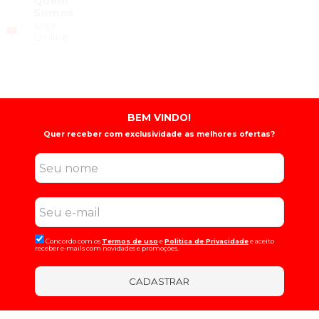
Quem
Somos
Loja
Online
BEM VINDO!
Quer receber com exclusividade as melhores ofertas?
Concordo com os
Termos de uso
e
Politica de Privacidade
e aceito
receber e-mails com novidades e promoções.
CADASTRAR