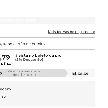
ACADO
32%
OFF
Mais formas de pagamento
6,10
no cartão de crédito
à vista no boleto ou pix
,79
(5% Desconto)
e
R$ 1,31
Para compras abaixo
O
R$ 38,39
de R$ 500,00
tagem:
rão