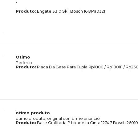
.
.
Produto:
Engate 3310 Skil Bosch 1619Pa0321
Otimo
Perfeito
Produto:
Placa Da Base Para Tupia Rp1800 / Rp1801F / Rp2301
otimo produto
ótimo produto, original conforme anuncio
Produto:
Base Grafitada P Lixadeira Cinta 1274.7 Bosch 260