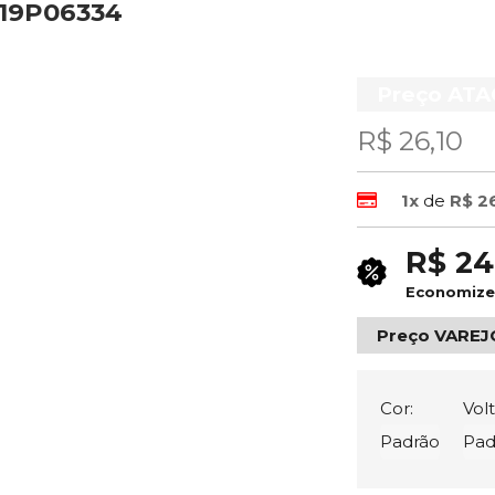
619P06334
Preço AT
R$ 26,10
1x
de
R$ 2
R$ 24
Economiz
Preço VAREJ
Cor:
Vol
Padrão
Pad