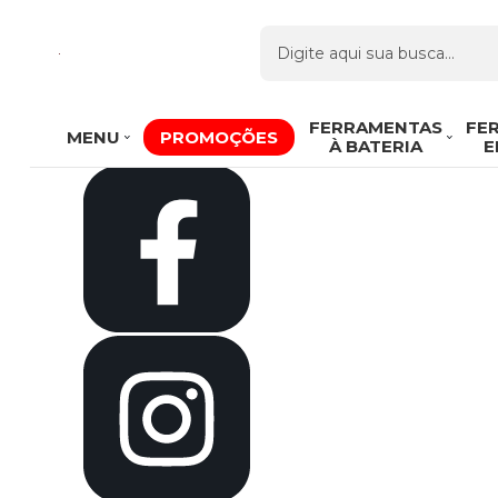
Olá Visitante!
Acesse sua conta e pedidos
Página Inicial
Quem Somos
Como Comprar
Fale Conosco
Venda Atacado
FERRAMENTAS
FE
MENU
PROMOÇÕES
Favoritos
À BATERIA
E