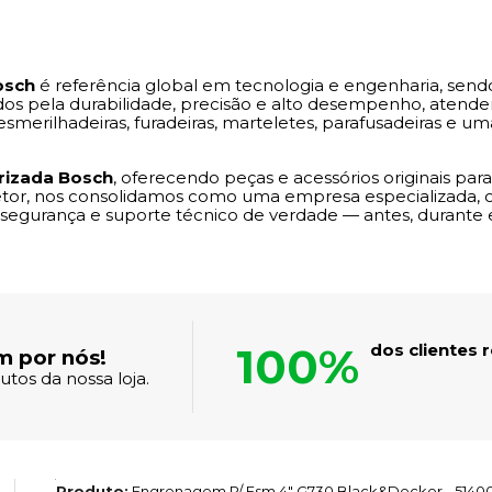
osch
é referência global em tecnologia e engenharia, sen
dos pela durabilidade, precisão e alto desempenho, atenden
smerilhadeiras, furadeiras, marteletes, parafusadeiras e 
orizada Bosch
, oferecendo peças e acessórios originais par
etor, nos consolidamos como uma empresa especializada,
e segurança e suporte técnico de verdade — antes, durante 
100%
dos clientes
m por nós!
tos da nossa loja.
Produto:
Engrenagem P/ Esm 4" G730 Black&Decker - 5140