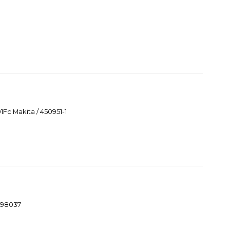
Fc Makita / 450951-1
1098037