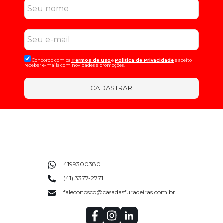
Concordo com os
Termos de uso
e
Politica de Privacidade
e aceito
receber e-mails com novidades e promoções.
CADASTRAR
4199300380
(41) 3377-2771
faleconosco@casadasfuradeiras.com.br