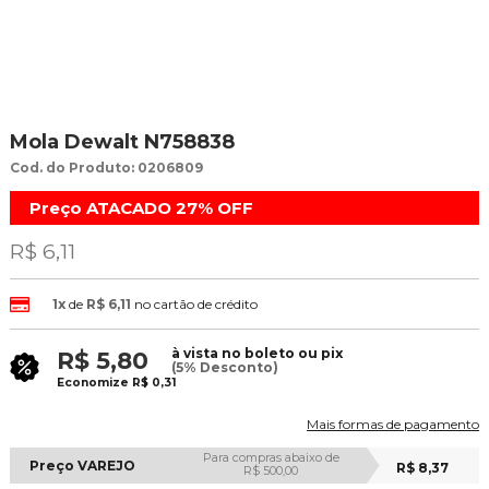
Mola Dewalt N758838
Cod. do Produto: 0206809
Preço ATACADO
27%
OFF
R$ 6,11
1x
de
R$ 6,11
no cartão de crédito
à vista no boleto ou pix
R$ 5,80
(5% Desconto)
Economize
R$ 0,31
Mais formas de pagamento
Para compras abaixo de
Preço VAREJO
R$ 8,37
R$ 500,00