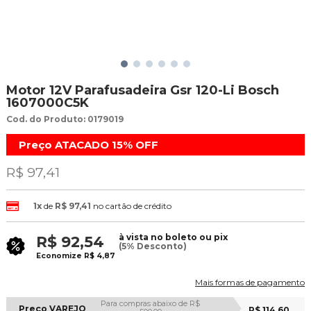
Motor 12V Parafusadeira Gsr 120-Li Bosch
1607000C5K
Cod. do Produto: 0179019
Preço ATACADO
15%
OFF
R$ 97,41
1x
de
R$ 97,41
no cartão de crédito
à vista no boleto ou pix
R$ 92,54
(5% Desconto)
Economize
R$ 4,87
Mais formas de pagamento
Para compras abaixo de R$
Preço VAREJO
R$ 114,60