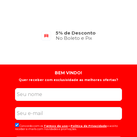
5% de Desconto
No Boleto e Pix
BEM VINDO!
Quer receber com exclusividade as melhores ofertas?
Concordo com os
Termos de uso
e
Politica de Privacidade
e aceito
receber e-mails com novidades e promoções.