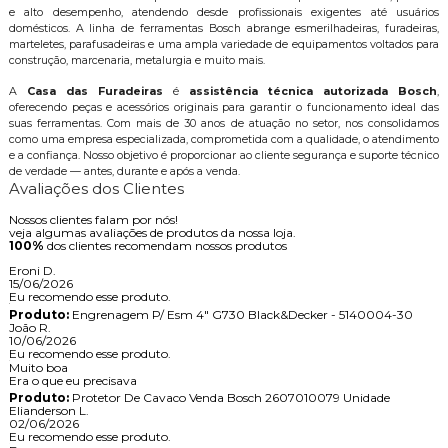
e alto desempenho, atendendo desde profissionais exigentes até usuários
domésticos. A linha de ferramentas Bosch abrange esmerilhadeiras, furadeiras,
marteletes, parafusadeiras e uma ampla variedade de equipamentos voltados para
construção, marcenaria, metalurgia e muito mais.
A
Casa das Furadeiras
é
assistência técnica autorizada Bosch
,
oferecendo peças e acessórios originais para garantir o funcionamento ideal das
suas ferramentas. Com mais de 30 anos de atuação no setor, nos consolidamos
como uma empresa especializada, comprometida com a qualidade, o atendimento
e a confiança. Nosso objetivo é proporcionar ao cliente segurança e suporte técnico
de verdade — antes, durante e após a venda.
Avaliações dos Clientes
Nossos clientes falam por nós!
veja algumas avaliações de produtos da nossa loja.
100%
dos clientes recomendam nossos produtos
Eroni D.
15/06/2026
Eu recomendo esse produto.
Produto:
Engrenagem P/ Esm 4" G730 Black&Decker - 5140004-30
João R.
10/06/2026
Eu recomendo esse produto.
Muito boa
Era o que eu precisava
Produto:
Protetor De Cavaco Venda Bosch 2607010079 Unidade
Elianderson L.
02/06/2026
Eu recomendo esse produto.