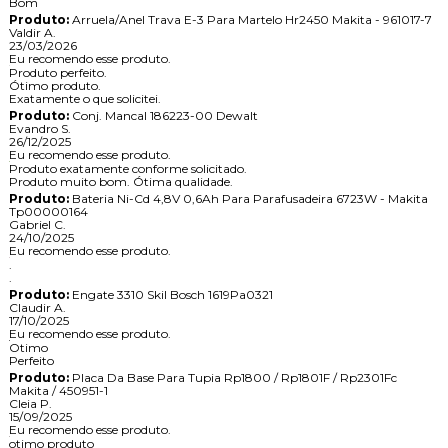
Bom
Produto:
Arruela/Anel Trava E-3 Para Martelo Hr2450 Makita - 961017-7
Valdir A.
23/03/2026
Eu recomendo esse produto.
Produto perfeito.
Ótimo produto.
Exatamente o que solicitei.
Produto:
Conj. Mancal 186223-00 Dewalt
Evandro S.
26/12/2025
Eu recomendo esse produto.
Produto exatamente conforme solicitado.
Produto muito bom. Ótima qualidade.
Produto:
Bateria Ni-Cd 4,8V 0,6Ah Para Parafusadeira 6723W - Makita
Tp00000164
Gabriel C.
24/10/2025
Eu recomendo esse produto.
.
.
Produto:
Engate 3310 Skil Bosch 1619Pa0321
Claudir A.
17/10/2025
Eu recomendo esse produto.
Otimo
Perfeito
Produto:
Placa Da Base Para Tupia Rp1800 / Rp1801F / Rp2301Fc
Makita / 450951-1
Cleia P.
15/09/2025
Eu recomendo esse produto.
otimo produto