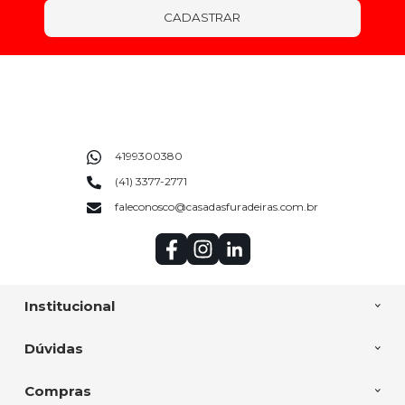
CADASTRAR
4199300380
(41) 3377-2771
faleconosco@casadasfuradeiras.com.br
Institucional
Dúvidas
Compras