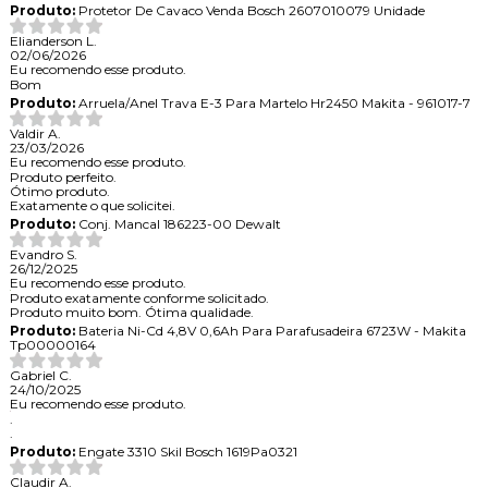
Produto:
Protetor De Cavaco Venda Bosch 2607010079 Unidade
Elianderson L.
02/06/2026
Eu recomendo esse produto.
Bom
Produto:
Arruela/Anel Trava E-3 Para Martelo Hr2450 Makita - 961017-7
Valdir A.
23/03/2026
Eu recomendo esse produto.
Produto perfeito.
Ótimo produto.
Exatamente o que solicitei.
Produto:
Conj. Mancal 186223-00 Dewalt
Evandro S.
26/12/2025
Eu recomendo esse produto.
Produto exatamente conforme solicitado.
Produto muito bom. Ótima qualidade.
Produto:
Bateria Ni-Cd 4,8V 0,6Ah Para Parafusadeira 6723W - Makita
Tp00000164
Gabriel C.
24/10/2025
Eu recomendo esse produto.
.
.
Produto:
Engate 3310 Skil Bosch 1619Pa0321
Claudir A.