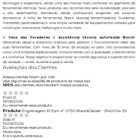
tecnologia e engenharia, sendo uma das marcas mais confiáveis no segmento de
ferramentas elétricas. Seus produtos são reconhecidos pela durabilidade, precisão
e alto desempenho, atendendo desde profissionais exigentes até usuários
domésticos. A linha de ferramentas Bosch abrange esmerilhadeiras, furadeiras,
marteletes, parafusadeiras e uma ampla variedade de equipamentos voltados para
construção, marcenaria, metalurgia e muito mais.
A
Casa das Furadeiras
é
assistência técnica autorizada Bosch
,
oferecendo peças e acessórios originais para garantir o funcionamento ideal das
suas ferramentas. Com mais de 30 anos de atuação no setor, nos consolidamos
como uma empresa especializada, comprometida com a qualidade, o atendimento
e a confiança. Nosso objetivo é proporcionar ao cliente segurança e suporte técnico
de verdade — antes, durante e após a venda.
Avaliações dos Clientes
Nossos clientes falam por nós!
veja algumas avaliações de produtos da nossa loja.
100%
dos clientes recomendam nossos produtos
Eroni D.
15/06/2026
Eu recomendo esse produto.
Produto:
Engrenagem P/ Esm 4" G730 Black&Decker - 5140004-30
João R.
10/06/2026
Eu recomendo esse produto.
Muito boa
Era o que eu precisava