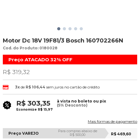
Motor Dc 18V 19F81/3 Bosch 160702266N
Cod. do Produto: 0180028
Preço ATACADO
32%
OFF
R$ 319,32
3x
de
R$ 106,44
sem juros no cartão de crédito
à vista no boleto ou pix
R$ 303,35
(5% Desconto)
Economize
R$ 15,97
Mais formas de pagamento
Para compras abaixo de
Preço VAREJO
R$ 469,60
R$ 500,00