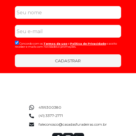
Concordo com os
Termos de uso
e
Politica de Privacidade
e aceito
receber e-mails com novidades e promoções.
CADASTRAR
4199300380
(41) 3377-2771
faleconosco@casadasfuradeiras.com.br