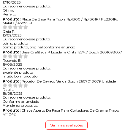
17/10/2025
Eu recomendo esse produto.
Otimo
Perfeito
Produto:
Placa Da Base Para Tupia Rp1800 / Rp1801F / Rp2301Fc
Makita / 450951-1
Cleia P.
15/09/2025
Eu recomendo esse produto.
otimo produto
ótimo produto, original conforme anuncio
Produto:
Base Grafitada P Lixadeira Cinta 1274.7 Bosch 2601098037
Rosendo B.
19/08/2025
Eu recomendo esse produto.
excelente produto
muito bom produto
Produto:
Protetor De Cavaco Venda Bosch 2607010079 Unidade
Raul L.
18/08/2025
Eu recomendo esse produto.
Conforme anunciado
Atende ao proposito.
Produto:
Chave Aperto Da Faca Para Cortadores De Grama Trapp
4111042
Ver mais avaliações