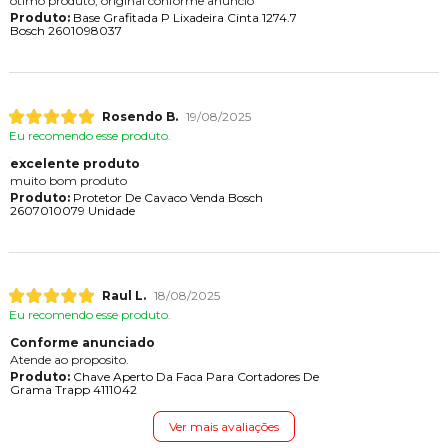
ótimo produto, original conforme anuncio
Produto:
Base Grafitada P Lixadeira Cinta 1274.7
Bosch 2601098037
Rosendo B.
19/08/2025
Eu recomendo esse produto.
excelente produto
muito bom produto
Produto:
Protetor De Cavaco Venda Bosch
2607010079 Unidade
Raul L.
18/08/2025
Eu recomendo esse produto.
Conforme anunciado
Atende ao proposito.
Produto:
Chave Aperto Da Faca Para Cortadores De
Grama Trapp 4111042
Ver mais avaliações