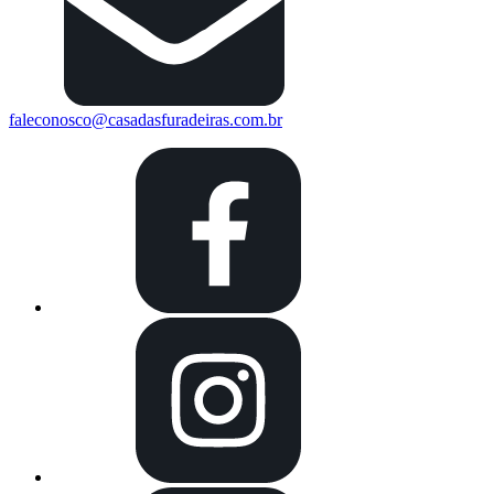
faleconosco@casadasfuradeiras.com.br