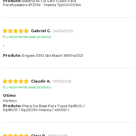
Produto:
Bateria Ni-Cd 4,8V 0,6Ah Para
Parafusadeira 6723W - Makita Tp00000164
Gabriel C.
24/10/2025
Eu recomendo esse produto.
.
.
Produto:
Engate 3310 Skil Bosch 1619Pa0321
Claudir A.
17/10/2025
Eu recomendo esse produto.
Otimo
Perfeito
Produto:
Placa Da Base Para Tupia Rp1800 /
Rp1801F / Rp2301Fc Makita / 450951-1
Cleia P.
15/09/2025