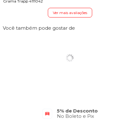
Grama Trapp 4111042
Ver mais avaliações
Você também pode gostar de
Parcelamento em até 10x
5% de Desconto
No Cartão de Crédito
No Boleto e Pix