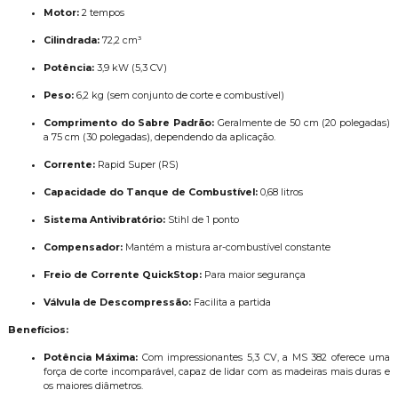
Motor:
2 tempos
Cilindrada:
72,2 cm³
Potência:
3,9 kW (5,3 CV)
Peso:
6,2 kg (sem conjunto de corte e combustível)
Comprimento do Sabre Padrão:
Geralmente de 50 cm (20 polegadas)
a 75 cm (30 polegadas), dependendo da aplicação.
Corrente:
Rapid Super (RS)
Capacidade do Tanque de Combustível:
0,68 litros
Sistema Antivibratório:
Stihl de 1 ponto
Compensador:
Mantém a mistura ar-combustível constante
Freio de Corrente QuickStop:
Para maior segurança
Válvula de Descompressão:
Facilita a partida
Benefícios:
Potência Máxima:
Com impressionantes 5,3 CV, a MS 382 oferece uma
força de corte incomparável, capaz de lidar com as madeiras mais duras e
os maiores diâmetros.