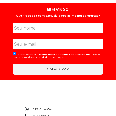
BEM VINDO!
Quer receber com exclusividade as melhores ofertas?
Concordo com os
Termos de uso
e
Politica de Privacidade
e aceito
receber e-mails com novidades e promoções.
CADASTRAR
4199300380
(41) 3377-2771