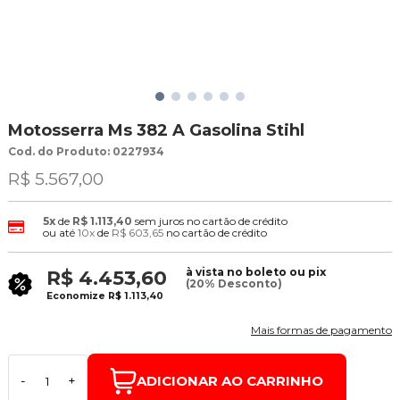
Motosserra Ms 382 A Gasolina Stihl
Cod. do Produto: 0227934
R$ 5.567,00
5x
de
R$ 1.113,40
sem juros no cartão de crédito
ou até
10x
de
R$ 603,65
no cartão de crédito
à vista no boleto ou pix
R$ 4.453,60
(20% Desconto)
Economize
R$ 1.113,40
Mais formas de pagamento
ADICIONAR AO CARRINHO
-
+