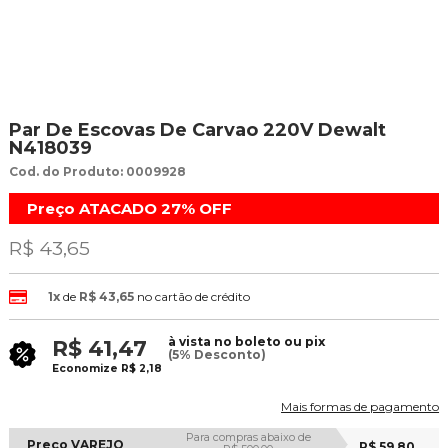
Par De Escovas De Carvao 220V Dewalt
N418039
Cod. do Produto: 0009928
Preço ATACADO
27%
OFF
R$ 43,65
1x
de
R$ 43,65
no cartão de crédito
à vista no boleto ou pix
R$ 41,47
(5% Desconto)
Economize
R$ 2,18
Mais formas de pagamento
Para compras abaixo de
Preço VAREJO
R$ 59,80