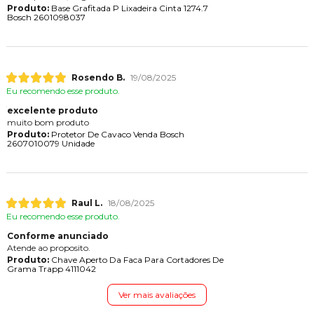
Produto:
Base Grafitada P Lixadeira Cinta 1274.7
Bosch 2601098037
Rosendo B.
19/08/2025
Eu recomendo esse produto.
excelente produto
muito bom produto
Produto:
Protetor De Cavaco Venda Bosch
2607010079 Unidade
Raul L.
18/08/2025
Eu recomendo esse produto.
Conforme anunciado
Atende ao proposito.
Produto:
Chave Aperto Da Faca Para Cortadores De
Grama Trapp 4111042
Ver mais avaliações