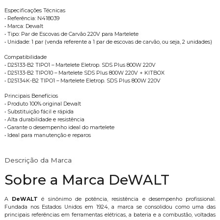
Especificações Técnicas
• Referência: N418039
• Marca: Dewalt
• Tipo: Par de Escovas de Carvão 220V para Martelete
• Unidade: 1 par (venda referente a 1 par de escovas de carvão, ou seja, 2 unidades)
Compatibilidade
• D25133-B2 TIPO1 – Martelete Eletrop. SDS Plus 800W 220V
• D25133-B2 TIPO10 – Martelete SDS Plus 800W 220V + KITBOX
• D25134K-B2 TIPO1 – Martelete Eletrop. SDS Plus 800W 220V
Principais Benefícios
• Produto 100% original Dewalt
• Substituição fácil e rápida
• Alta durabilidade e resistência
• Garante o desempenho ideal do martelete
• Ideal para manutenção e reparos
Descrição da Marca
Sobre a Marca DeWALT
A
DeWALT
é sinônimo de potência, resistência e desempenho profissional.
Fundada nos Estados Unidos em 1924, a marca se consolidou como uma das
principais referências em ferramentas elétricas, a bateria e a combustão, voltadas