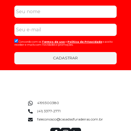
Concordo com os
Termos de uso
e
Politica de Privacidade
e aceito
receber e-mails com novidades e promoções.
CADASTRAR
4199300380
(41) 3377-2771
faleconosco@casadasfuradeiras.com.br