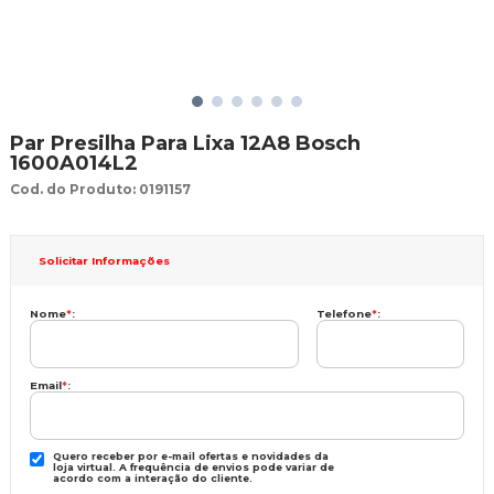
Par Presilha Para Lixa 12A8 Bosch
1600A014L2
Cod. do Produto: 0191157
Solicitar Informações
Nome
*
:
Telefone
*
:
Email
*
:
Quero receber por e-mail ofertas e novidades da
loja virtual. A frequência de envios pode variar de
acordo com a interação do cliente.