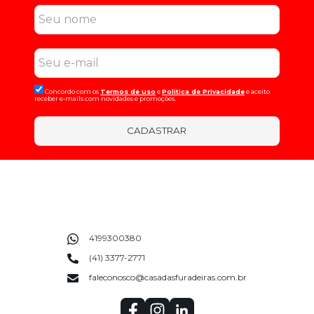
Concordo com os
Termos de uso
e
Politica de Privacidade
e aceito
receber e-mails com novidades e promoções.
CADASTRAR
4199300380
(41) 3377-2771
faleconosco@casadasfuradeiras.com.br