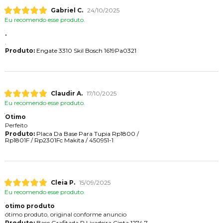
Gabriel C.
24/10/2025
Eu recomendo esse produto.
.
.
Produto:
Engate 3310 Skil Bosch 1619Pa0321
Claudir A.
17/10/2025
Eu recomendo esse produto.
Otimo
Perfeito
Produto:
Placa Da Base Para Tupia Rp1800 /
Rp1801F / Rp2301Fc Makita / 450951-1
Cleia P.
15/09/2025
Eu recomendo esse produto.
otimo produto
ótimo produto, original conforme anuncio
Produto:
Base Grafitada P Lixadeira Cinta 1274.7