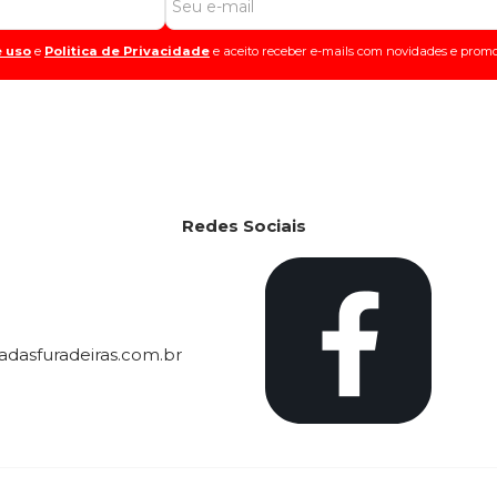
 uso
e
Politica de Privacidade
e aceito receber e-mails com novidades e promo
Redes Sociais
dasfuradeiras.com.br