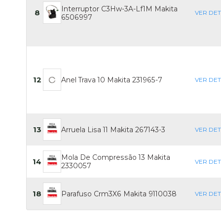
Interruptor C3Hw-3A-Lf1M Makita
8
VER DE
6506997
12
Anel Trava 10 Makita 231965-7
VER DE
13
Arruela Lisa 11 Makita 267143-3
VER DE
Mola De Compressão 13 Makita
14
VER DE
2330057
18
Parafuso Crm3X6 Makita 9110038
VER DE