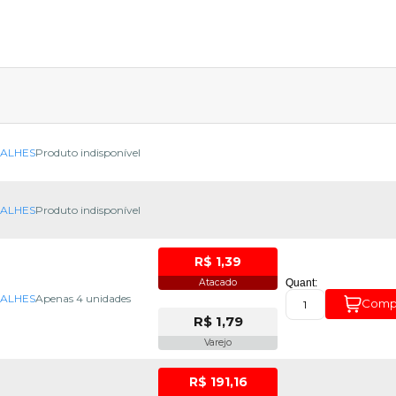
TALHES
Produto indisponível
TALHES
Produto indisponível
R$ 1,39
Atacado
Quant:
TALHES
Apenas 4 unidades
Comp
R$ 1,79
Varejo
R$ 191,16