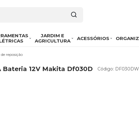
RRAMENTAS
JARDIM E
ACESSÓRIOS
ORGANI
LÉTRICAS
AGRICULTURA
 de reposição
A Bateria 12V Makita Df030D
Código:
DF030DW