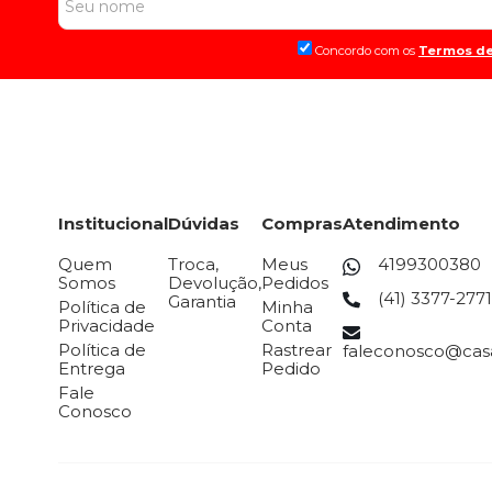
Concordo com os
Termos de
Institucional
Dúvidas
Compras
Atendimento
Quem
Troca,
Meus
4199300380
Somos
Devolução,
Pedidos
(41) 3377-2771
Garantia
Política de
Minha
Privacidade
Conta
Política de
Rastrear
faleconosco@casa
Entrega
Pedido
Fale
Conosco