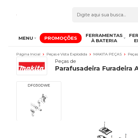
FERRAMENTAS
FE
MENU
PROMOÇÕES
À BATERIA
E
Página Inicial
Peças e Vista Explodida
MAKITA PEÇAS
Peças
Peças de
Parafusadeira Furadeira 
DF030DWE