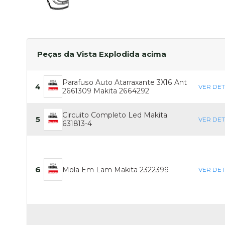
Peças da Vista Explodida acima
Parafuso Auto Atarraxante 3X16 Ant
4
VER DE
2661309 Makita 2664292
Circuito Completo Led Makita
5
VER DE
631813-4
6
Mola Em Lam Makita 2322399
VER DE