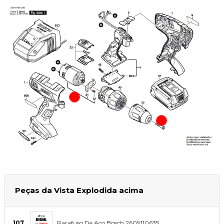
Peças da Vista Explodida acima
107
Parafuso De Aço Bosch 2609110635