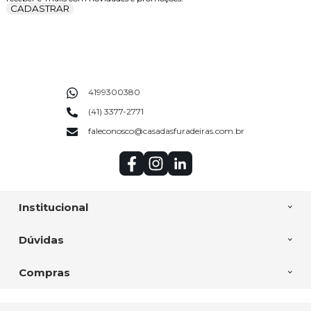
CADASTRAR
4199300380
(41) 3377-2771
faleconosco@casadasfuradeiras.com.br
Institucional
Dúvidas
Compras