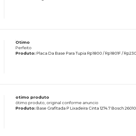
Otimo
Perfeito
Produto:
Placa Da Base Para Tupia Rp1800 / Rp1801F / Rp2301
otimo produto
ótimo produto, original conforme anuncio
Produto:
Base Grafitada P Lixadeira Cinta 1274.7 Bosch 260