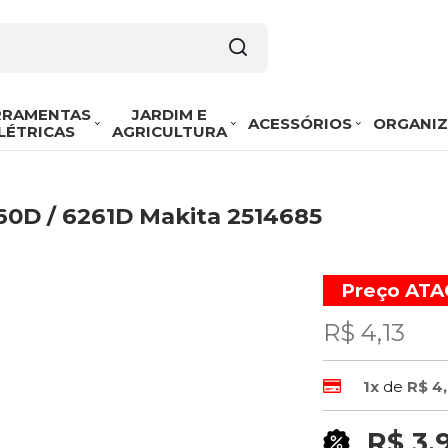
RRAMENTAS
JARDIM E
ACESSÓRIOS
ORGANI
LÉTRICAS
AGRICULTURA
60D / 6261D Makita 2514685
Preço AT
R$ 4,13
1x
de
R$ 4,
R$ 3,