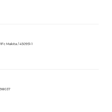
Fc Makita / 450951-1
1098037