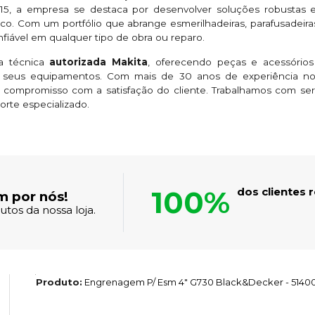
5, a empresa se destaca por desenvolver soluções robustas e 
co. Com um portfólio que abrange esmerilhadeiras, parafusadeiras,
iável em qualquer tipo de obra ou reparo.
ia técnica
autorizada Makita
, oferecendo peças e acessórios
eus equipamentos. Com mais de 30 anos de experiência no 
 compromisso com a satisfação do cliente. Trabalhamos com se
orte especializado.
100%
dos clientes
m por nós!
tos da nossa loja.
Produto:
Engrenagem P/ Esm 4" G730 Black&Decker - 5140