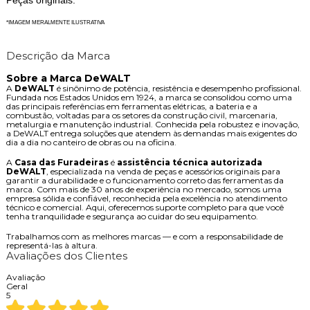
Peças originais.
*IMAGEM MERALMENTE ILUSTRATIVA
Descrição da Marca
Sobre a Marca DeWALT
A
DeWALT
é sinônimo de potência, resistência e desempenho profissional.
Fundada nos Estados Unidos em 1924, a marca se consolidou como uma
das principais referências em ferramentas elétricas, a bateria e a
combustão, voltadas para os setores da construção civil, marcenaria,
metalurgia e manutenção industrial. Conhecida pela robustez e inovação,
a DeWALT entrega soluções que atendem às demandas mais exigentes do
dia a dia no canteiro de obras ou na oficina.
A
Casa das Furadeiras
é
assistência técnica autorizada
DeWALT
, especializada na venda de peças e acessórios originais para
garantir a durabilidade e o funcionamento correto das ferramentas da
marca. Com mais de 30 anos de experiência no mercado, somos uma
empresa sólida e confiável, reconhecida pela excelência no atendimento
técnico e comercial. Aqui, oferecemos suporte completo para que você
tenha tranquilidade e segurança ao cuidar do seu equipamento.
Trabalhamos com as melhores marcas — e com a responsabilidade de
representá-las à altura.
Avaliações dos Clientes
Avaliação
Geral
5