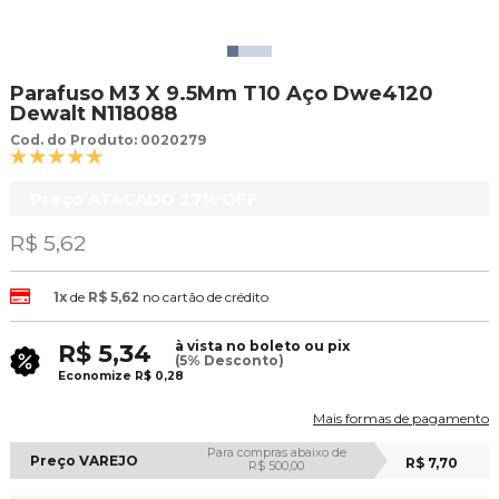
Parafuso M3 X 9.5Mm T10 Aço Dwe4120
Dewalt N118088
Cod. do Produto: 0020279
Preço ATACADO
27%
OFF
R$ 5,62
1x
de
R$ 5,62
no cartão de crédito
à vista no boleto ou pix
R$ 5,34
(5% Desconto)
Economize
R$ 0,28
Mais formas de pagamento
Para compras abaixo de
Preço VAREJO
R$ 7,70
R$ 500,00