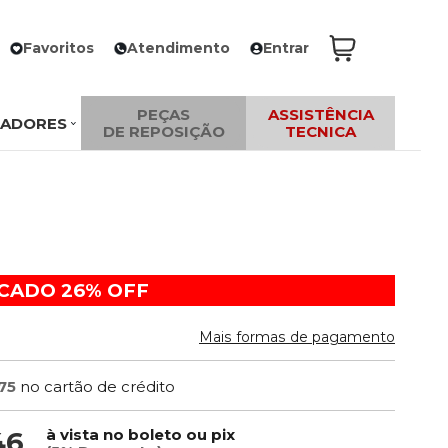
Favoritos
Atendimento
Entrar
PEÇAS
ASSISTÊNCIA
ZADORES
DE REPOSIÇÃO
TECNICA
ACADO
26%
OFF
Mais formas de pagamento
75
no cartão de crédito
à vista no boleto ou pix
46