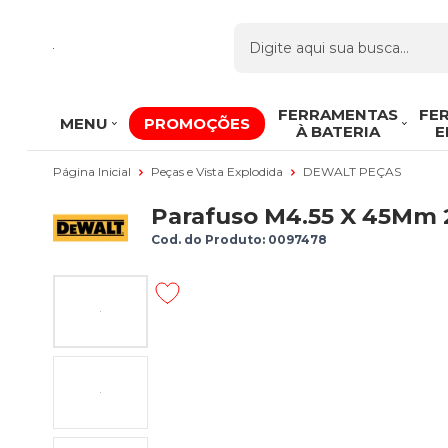
FERRAMENTAS
FE
MENU
PROMOÇÕES
À BATERIA
E
Página Inicial
Peças e Vista Explodida
DEWALT PEÇAS
Parafuso M4.55 X 45Mm 
Cod. do Produto: 0097478