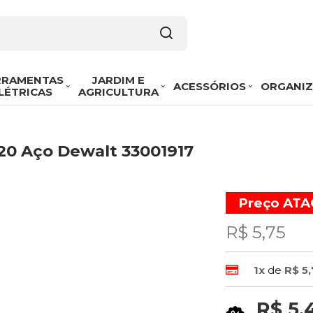
RRAMENTAS
JARDIM E
ACESSÓRIOS
ORGANI
LÉTRICAS
AGRICULTURA
20 Aço Dewalt 33001917
Preço AT
R$ 5,75
1x
de
R$ 5,
R$ 5,