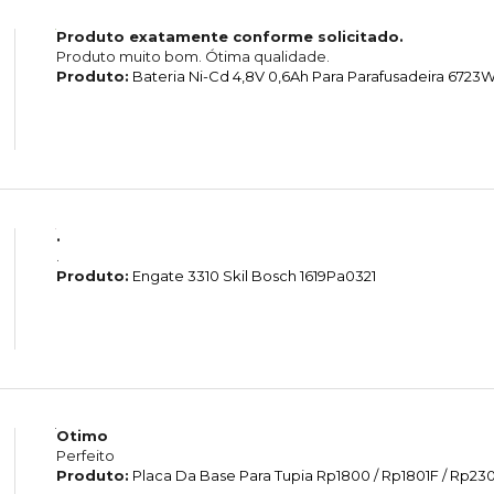
Produto exatamente conforme solicitado.
Produto muito bom. Ótima qualidade.
Produto:
Bateria Ni-Cd 4,8V 0,6Ah Para Parafusadeira 6723
.
.
Produto:
Engate 3310 Skil Bosch 1619Pa0321
Otimo
Perfeito
Produto:
Placa Da Base Para Tupia Rp1800 / Rp1801F / Rp2301