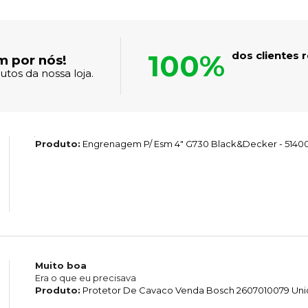
100%
dos clientes
m por nós!
tos da nossa loja.
Produto:
Engrenagem P/ Esm 4" G730 Black&Decker - 5140
Muito boa
Era o que eu precisava
Produto:
Protetor De Cavaco Venda Bosch 2607010079 Un