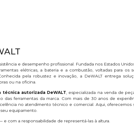
eWALT
sistência e desempenho profissional. Fundada nos Estados Unido
ramentas elétricas, a bateria e a combustão, voltadas para os se
. Conhecida pela robustez e inovação, a DeWALT entrega so
bras ou na oficina.
ia técnica autorizada DeWALT
, especializada na venda de peças
eto das ferramentas da marca. Com mais de 30 anos de exper
excelência no atendimento técnico e comercial. Aqui, oferecemo
o seu equipamento.
e com a responsabilidade de representá-las à altura.