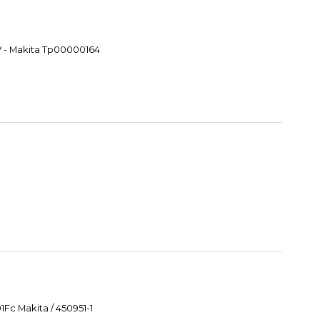
W - Makita Tp00000164
Fc Makita / 450951-1