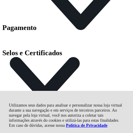
Pagamento
Selos e Certificados
Utilizamos seus dados para analisar e personalizar nossa loja virtual
durante a sua navegação e em serviços de terceiros parceiros. Ao
navegar pela loja virtual, você nos autoriza a coletar tais
informações através do cookies e utilizá-las para estas finalidades.
CASA DAS FURADEIRAS FERTEMP COMERCIAL LTDA,
Em caso de dúvidas, acesse nossa
Política de Privacidade
Av. Com. Franco - 6338 - Uberaba - 81560-000 - Curitiba - PR
CNPJ: 03.444.274/0001-68 | © Todos os direitos reservados - Casa