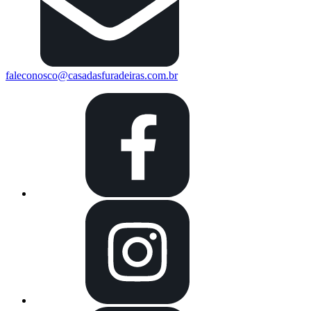
faleconosco@casadasfuradeiras.com.br