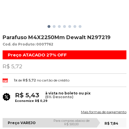
Parafuso M4X2250Mm Dewalt N297219
Cod. do Produto: 0007762
Preço ATACADO
27%
OFF
R$ 5,72
1x
de
R$ 5,72
no cartão de crédito
à vista no boleto ou pix
R$ 5,43
(5% Desconto)
Economize
R$ 0,29
Mais formas de pagamento
Para compras abaixo de
Preço VAREJO
R$ 7,84
R$ 500,00