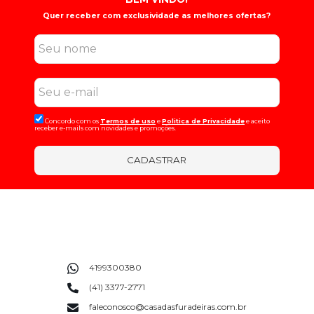
Quer receber com exclusividade as melhores ofertas?
Concordo com os
Termos de uso
e
Politica de Privacidade
e aceito
receber e-mails com novidades e promoções.
CADASTRAR
4199300380
(41) 3377-2771
faleconosco@casadasfuradeiras.com.br