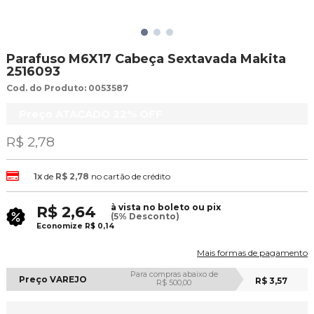
Parafuso M6X17 Cabeça Sextavada Makita
2516093
Cod. do Produto: 0053587
Preço ATACADO
22%
OFF
R$ 2,78
1x
de
R$ 2,78
no cartão de crédito
à vista no boleto ou pix
R$ 2,64
(5% Desconto)
Economize
R$ 0,14
Mais formas de pagamento
Para compras abaixo de
Preço VAREJO
R$ 3,57
R$ 500,00