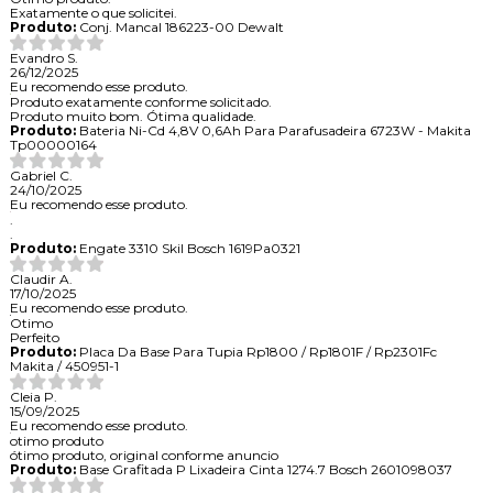
Exatamente o que solicitei.
Produto:
Conj. Mancal 186223-00 Dewalt
Evandro S.
26/12/2025
Eu recomendo esse produto.
Produto exatamente conforme solicitado.
Produto muito bom. Ótima qualidade.
Produto:
Bateria Ni-Cd 4,8V 0,6Ah Para Parafusadeira 6723W - Makita
Tp00000164
Gabriel C.
24/10/2025
Eu recomendo esse produto.
.
.
Produto:
Engate 3310 Skil Bosch 1619Pa0321
Claudir A.
17/10/2025
Eu recomendo esse produto.
Otimo
Perfeito
Produto:
Placa Da Base Para Tupia Rp1800 / Rp1801F / Rp2301Fc
Makita / 450951-1
Cleia P.
15/09/2025
Eu recomendo esse produto.
otimo produto
ótimo produto, original conforme anuncio
Produto:
Base Grafitada P Lixadeira Cinta 1274.7 Bosch 2601098037