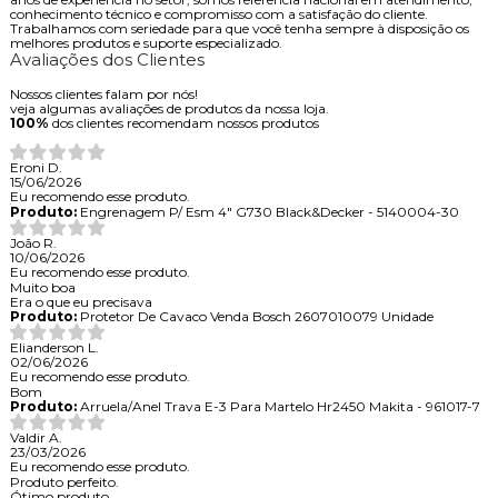
conhecimento técnico e compromisso com a satisfação do cliente.
Trabalhamos com seriedade para que você tenha sempre à disposição os
melhores produtos e suporte especializado.
Avaliações dos Clientes
Nossos clientes falam por nós!
veja algumas avaliações de produtos da nossa loja.
100%
dos clientes recomendam nossos produtos
Eroni D.
15/06/2026
Eu recomendo esse produto.
Produto:
Engrenagem P/ Esm 4" G730 Black&Decker - 5140004-30
João R.
10/06/2026
Eu recomendo esse produto.
Muito boa
Era o que eu precisava
Produto:
Protetor De Cavaco Venda Bosch 2607010079 Unidade
Elianderson L.
02/06/2026
Eu recomendo esse produto.
Bom
Produto:
Arruela/Anel Trava E-3 Para Martelo Hr2450 Makita - 961017-7
Valdir A.
23/03/2026
Eu recomendo esse produto.
Produto perfeito.
Ótimo produto.