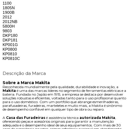
1100
1805N
1900B
2012
2012NB
5800H
9803
DKP180
DKP181
KP001G
KP0800
KP0810
KP0810C
Descrição da Marca
Sobre a Marca Makita
Reconhecida mundialmente pela qualidade, durabilidade e inovação, a
Makita
é uma das marcas líderes no segmento de ferramentas elétricas e a
bateria. Fundada no Japão em 1915, a empresa se destaca por desenvolver
soluções robustas e eficientes, voltadas tanto para o uso profissional quanto
para o uso doméstico. Com um portfólio que abrange esmerilhadeiras,
parafusadeiras, furadeiras, marteletes e muito mais, a Makita é sinônimo
de desempenho confiável em qualquer tipo de obra ou reparo.
A
Casa das Furadeiras
é assistência técnica
autorizada Makita
,
oferecendo peças e acessórios originais para garantir a manutenção
adequada e o desempenho ideal de seus equipamentos. Com mais de 30
anos de experiência no setor, somos referência nacional em atendimento,