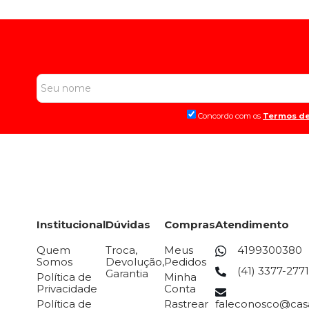
Concordo com os
Termos de
Institucional
Dúvidas
Compras
Atendimento
Quem
Troca,
Meus
4199300380
Somos
Devolução,
Pedidos
(41) 3377-2771
Garantia
Política de
Minha
Privacidade
Conta
Política de
Rastrear
faleconosco@casa