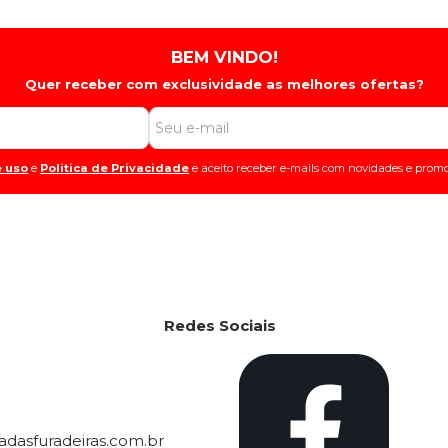
BEM VINDO!
Quer receber com exclusividade as melhores ofertas?
 uso
e
Politica de Privacidade
e aceito receber e-mails com novidades e promo
Redes Sociais
dasfuradeiras.com.br