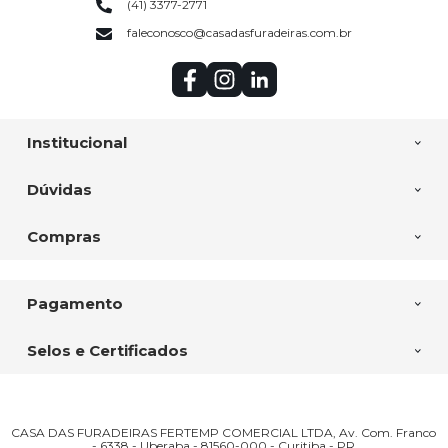
(41) 3377-2771
faleconosco@casadasfuradeiras.com.br
Institucional
Dúvidas
Compras
Pagamento
Selos e Certificados
CASA DAS FURADEIRAS FERTEMP COMERCIAL LTDA, Av. Com. Franco
- 6338 - Uberaba - 81560-000 - Curitiba - PR