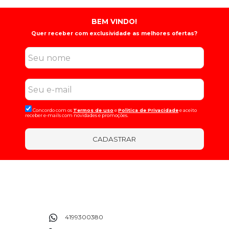
BEM VINDO!
Quer receber com exclusividade as melhores ofertas?
Concordo com os
Termos de uso
e
Politica de Privacidade
e aceito
receber e-mails com novidades e promoções.
CADASTRAR
4199300380