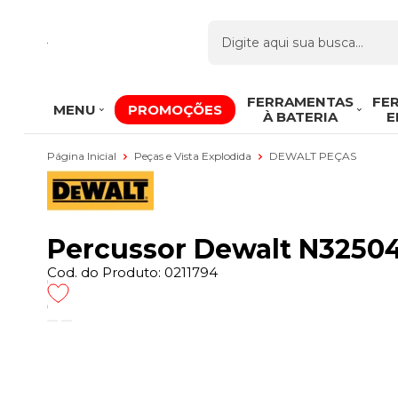
FERRAMENTAS
FE
MENU
PROMOÇÕES
À BATERIA
E
Página Inicial
Peças e Vista Explodida
DEWALT PEÇAS
Percussor Dewalt N3250
Cod. do Produto: 0211794