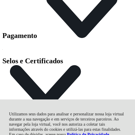
Pagamento
Selos e Certificados
Utilizamos seus dados para analisar e personalizar nossa loja virtual
durante a sua navegação e em serviços de terceiros parceiros. Ao
navegar pela loja virtual, você nos autoriza a coletar tais
informações através do cookies e utilizá-las para estas finalidades.
CASA DAS FURADEIRAS FERTEMP COMERCIAL LTDA,
Em caso de dúvidas, acesse nossa
Política de Privacidade