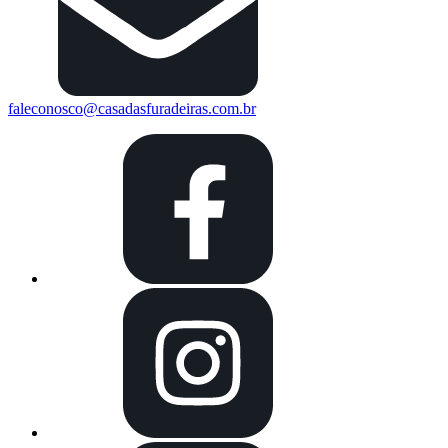
faleconosco@casadasfuradeiras.com.br