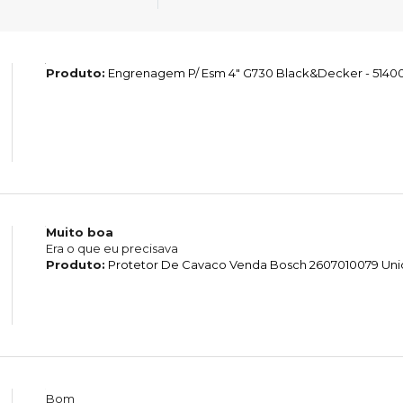
Produto:
Engrenagem P/ Esm 4" G730 Black&Decker - 5140
Muito boa
Era o que eu precisava
Produto:
Protetor De Cavaco Venda Bosch 2607010079 Un
Bom