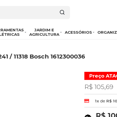
RRAMENTAS
JARDIM E
ACESSÓRIOS
ORGANI
LÉTRICAS
AGRICULTURA
241 / 11318 Bosch 1612300036
Preço AT
R$ 105,69
1x
de
R$ 1
R$ 10