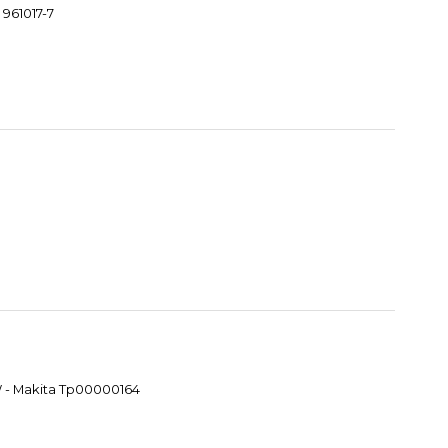
 961017-7
W - Makita Tp00000164