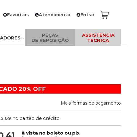
Favoritos
Atendimento
Entrar
PEÇAS
ASSISTÊNCIA
ZADORES
DE REPOSIÇÃO
TECNICA
ACADO
20%
OFF
Mais formas de pagamento
05,69
no cartão de crédito
à vista no boleto ou pix
0,41