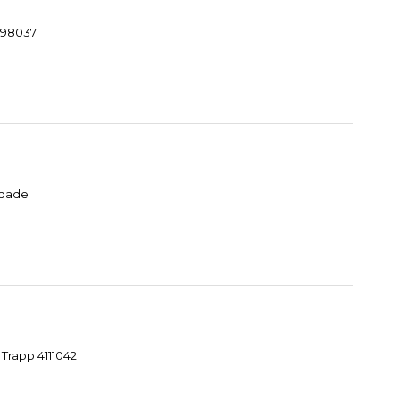
1098037
idade
Trapp 4111042