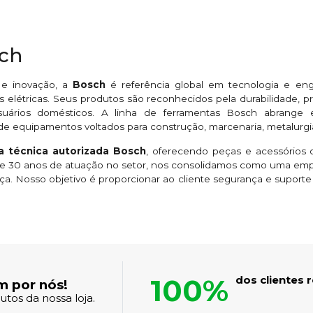
sch
 e inovação, a
Bosch
é referência global em tecnologia e en
 elétricas. Seus produtos são reconhecidos pela durabilidade,
suários domésticos. A linha de ferramentas Bosch abrange esme
de equipamentos voltados para construção, marcenaria, metalurgi
ia técnica autorizada Bosch
, oferecendo peças e acessórios o
 de 30 anos de atuação no setor, nos consolidamos como uma em
ça. Nosso objetivo é proporcionar ao cliente segurança e suport
100%
dos clientes
m por nós!
tos da nossa loja.