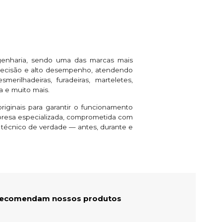
genharia, sendo uma das marcas mais
 precisão e alto desempenho, atendendo
rilhadeiras, furadeiras, marteletes,
a e muito mais.
riginais para garantir o funcionamento
presa especializada, comprometida com
e técnico de verdade — antes, durante e
 recomendam nossos produtos