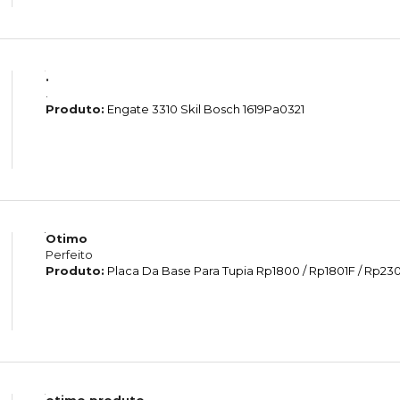
.
.
Produto:
Engate 3310 Skil Bosch 1619Pa0321
Otimo
Perfeito
Produto:
Placa Da Base Para Tupia Rp1800 / Rp1801F / Rp2301
otimo produto