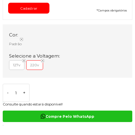
*
Campos obrigatórios
Cor:
Padrão
Selecione a Voltagem:
127v
220v
-
+
Consulte quando estará disponível!
Compre Pelo WhatsApp
.