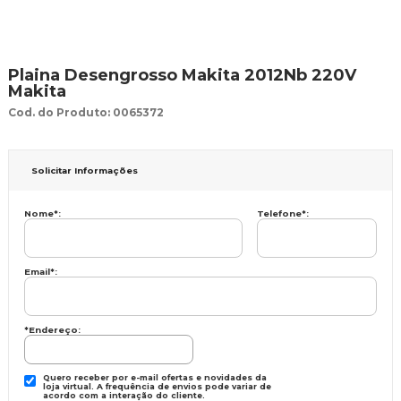
Plaina Desengrosso Makita 2012Nb 220V
Makita
Cod. do Produto: 0065372
Solicitar Informações
Nome
*
:
Telefone
*
:
Email
*
:
*Endereço:
Quero receber por e-mail ofertas e novidades da
loja virtual. A frequência de envios pode variar de
acordo com a interação do cliente.