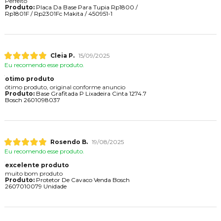
Perfeito
Produto:
Placa Da Base Para Tupia Rp1800 /
Rp1801F / Rp2301Fc Makita / 450951-1
Cleia P.
15/09/2025
Eu recomendo esse produto.
otimo produto
ótimo produto, original conforme anuncio
Produto:
Base Grafitada P Lixadeira Cinta 1274.7
Bosch 2601098037
Rosendo B.
19/08/2025
Eu recomendo esse produto.
excelente produto
muito bom produto
Produto:
Protetor De Cavaco Venda Bosch
2607010079 Unidade