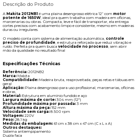
Descrição do Produto
A
Makita 2012NB1
é uma plaina desengrosso elétrica 12” com
motor
potente de 1650W
, ideal pra quem trabalha com madeira em oficinas,
marcenarias ou obras. Compacta, leve e fácil de transportar, ela entrega
cortes precisos com acabamento limpo e consistente, mesmo em madeiras
duras ou irregulares.
O modelo conta com sistema de alimentação automática,
controle
preciso de profundidade
, e estrutura reforçada que reduz vibração e
ruído. Perfeita pra quem busca
velocidade no processo
, sem abrir
mão da qualidade no resultado final
Especificações Técnicas
Referência:
2012NB2
Marca:
Makita
Compatibilidade:
Madeira bruta, reaproveitada, peças retas e tábuas em
geral
Aplicação:
Plaina desengrosso para uso profissional, marcenarias, oficinas
e obras
Material:
Estrutura em alumínio fundido e aço
Largura máxima de corte:
304 mm (12")
Profundidade máxima por passada:
3 mm
Altura máxima da peça:
152 mm
Velocidade sem carga:
8.500 rpm
Voltagem:
220V
Peso:
28,1 kg
Medidas da embalagem:
61 cm x 38 cm x 47 cm (C x L x A)
Outros destaques:
Sistema antiempipamento
Dupla faca