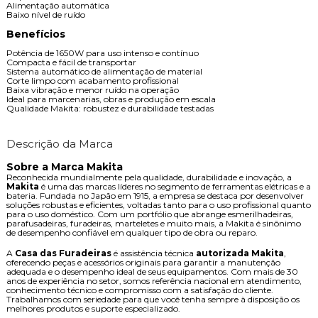
Alimentação automática
Baixo nível de ruído
Benefícios
Potência de 1650W para uso intenso e contínuo
Compacta e fácil de transportar
Sistema automático de alimentação de material
Corte limpo com acabamento profissional
Baixa vibração e menor ruído na operação
Ideal para marcenarias, obras e produção em escala
Qualidade Makita: robustez e durabilidade testadas
Descrição da Marca
Sobre a Marca Makita
Reconhecida mundialmente pela qualidade, durabilidade e inovação, a
Makita
é uma das marcas líderes no segmento de ferramentas elétricas e a
bateria. Fundada no Japão em 1915, a empresa se destaca por desenvolver
soluções robustas e eficientes, voltadas tanto para o uso profissional quanto
para o uso doméstico. Com um portfólio que abrange esmerilhadeiras,
parafusadeiras, furadeiras, marteletes e muito mais, a Makita é sinônimo
de desempenho confiável em qualquer tipo de obra ou reparo.
A
Casa das Furadeiras
é assistência técnica
autorizada Makita
,
oferecendo peças e acessórios originais para garantir a manutenção
adequada e o desempenho ideal de seus equipamentos. Com mais de 30
anos de experiência no setor, somos referência nacional em atendimento,
conhecimento técnico e compromisso com a satisfação do cliente.
Trabalhamos com seriedade para que você tenha sempre à disposição os
melhores produtos e suporte especializado.