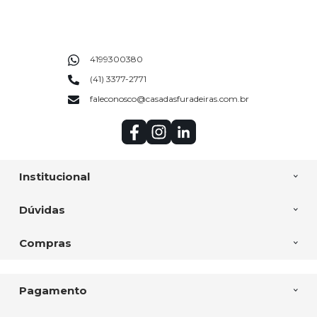
4199300380
(41) 3377-2771
faleconosco@casadasfuradeiras.com.br
Institucional
Dúvidas
Compras
Pagamento