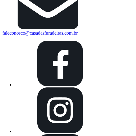
faleconosco@casadasfuradeiras.com.br