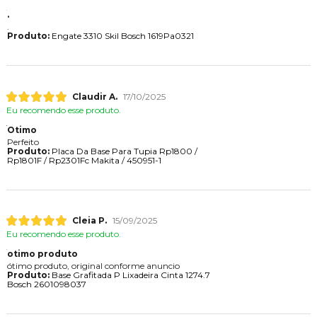
.
.
Produto:
Engate 3310 Skil Bosch 1619Pa0321
Claudir A.
17/10/2025
Eu recomendo esse produto.
Otimo
Perfeito
Produto:
Placa Da Base Para Tupia Rp1800 /
Rp1801F / Rp2301Fc Makita / 450951-1
Cleia P.
15/09/2025
Eu recomendo esse produto.
otimo produto
ótimo produto, original conforme anuncio
Produto:
Base Grafitada P Lixadeira Cinta 1274.7
Bosch 2601098037