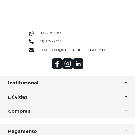
4199300380
(41) 3377-2771
faleconosco@casadasfuradeiras.com.br
Institucional
Dúvidas
Compras
Pagamento