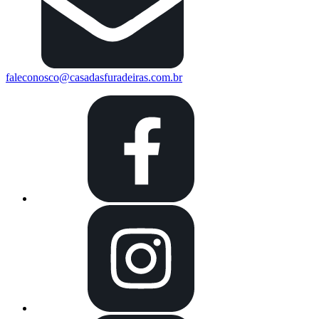
faleconosco@casadasfuradeiras.com.br