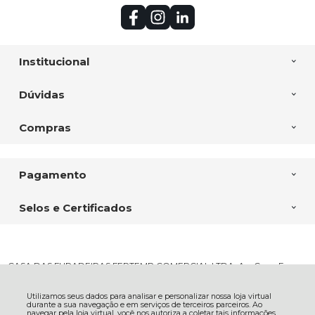
Institucional
Dúvidas
Compras
Pagamento
Selos e Certificados
CASA DAS FURADEIRAS FERTEMP COMERCIAL LTDA, Av. Com. Franco
- 6338 - Uberaba - 81560-000 - Curitiba - PR
CNPJ: 03.444.274/0001-68 | © Todos os direitos reservados - Casa das
Furadeiras - 2026
Utilizamos seus dados para analisar e personalizar nossa loja virtual
durante a sua navegação e em serviços de terceiros parceiros. Ao
navegar pela loja virtual, você nos autoriza a coletar tais informações