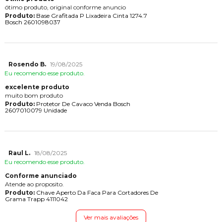
ótimo produto, original conforme anuncio
Produto:
Base Grafitada P Lixadeira Cinta 1274.7
Bosch 2601098037
Rosendo B.
19/08/2025
Eu recomendo esse produto.
excelente produto
muito bom produto
Produto:
Protetor De Cavaco Venda Bosch
2607010079 Unidade
Raul L.
18/08/2025
Eu recomendo esse produto.
Conforme anunciado
Atende ao proposito.
Produto:
Chave Aperto Da Faca Para Cortadores De
Grama Trapp 4111042
Ver mais avaliações