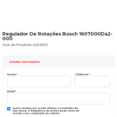
Regulador De Rotações Bosch 1607000Da2-
000
Cod. do Produto: 0223672
Solicitar Informações
Nome
*
:
Telefone
*
:
Email
*
:
Quero receber por e-mail ofertas e novidades da
loja virtual. A frequência de envios pode variar de
acordo com a interação do cliente.