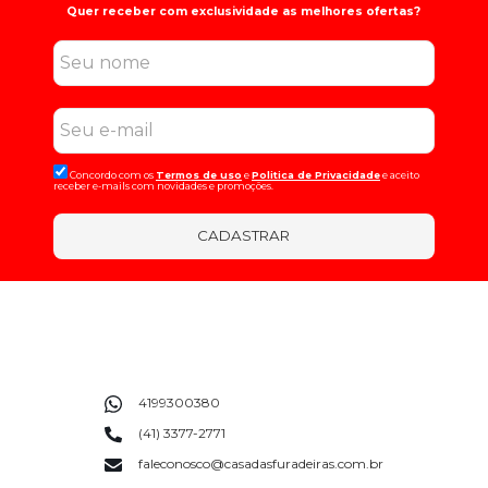
Quer receber com exclusividade as melhores ofertas?
Concordo com os
Termos de uso
e
Politica de Privacidade
e aceito
receber e-mails com novidades e promoções.
CADASTRAR
4199300380
(41) 3377-2771
faleconosco@casadasfuradeiras.com.br