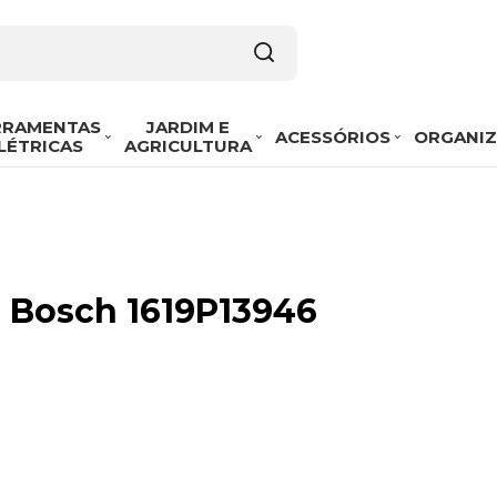
RRAMENTAS
JARDIM E
ACESSÓRIOS
ORGANI
LÉTRICAS
AGRICULTURA
 Bosch 1619P13946