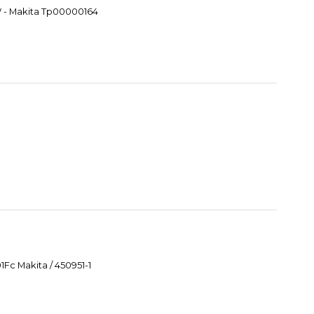
W - Makita Tp00000164
Fc Makita / 450951-1