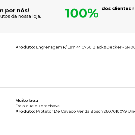
100%
dos clientes
m por nós!
tos da nossa loja.
Produto:
Engrenagem P/ Esm 4" G730 Black&Decker - 5140
Muito boa
Era o que eu precisava
Produto:
Protetor De Cavaco Venda Bosch 2607010079 Un