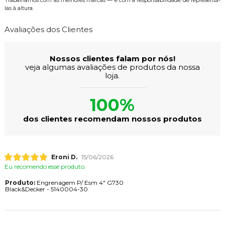
Trabalhamos com as melhores marcas — e com a responsabilidade de representá-
las à altura.
Avaliações dos Clientes
Nossos clientes falam por nós!
veja algumas avaliações de produtos da nossa
loja.
100%
dos clientes recomendam nossos produtos
Eroni D.
15/06/2026
Eu recomendo esse produto.
Produto:
Engrenagem P/ Esm 4" G730
Black&Decker - 5140004-30