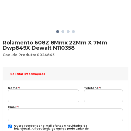
Rolamento 608Z 8Mmx 22Mm X 7Mm
Dwp849X Dewalt N110358
Cod. do Produto: 0024843
Solicitar Informações
Nome
*
:
Telefone
*
:
Email
*
:
Quero receber por e-mail ofertas e novidades da
loja virtual. A frequência de envios pode variar de