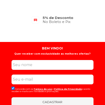
5% de Desconto
No Boleto e Pix
BEM VINDO!
Quer receber com exclusividade as melhores ofertas?
Concordo com os
Termos de uso
e
Politica de Privacidade
e aceito
receber e-mails com novidades e promoções.
CADASTRAR