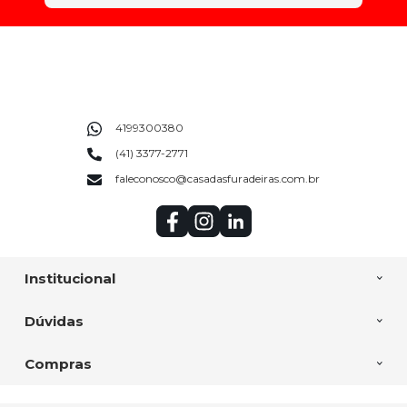
4199300380
(41) 3377-2771
faleconosco@casadasfuradeiras.com.br
Institucional
Dúvidas
Compras