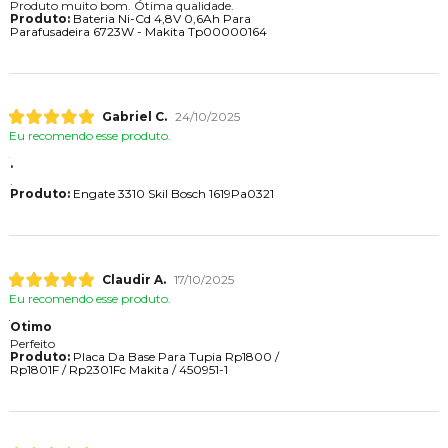
Produto muito bom. Ótima qualidade.
Produto:
Bateria Ni-Cd 4,8V 0,6Ah Para
Parafusadeira 6723W - Makita Tp00000164
Gabriel C.
24/10/2025
Eu recomendo esse produto.
.
.
Produto:
Engate 3310 Skil Bosch 1619Pa0321
Claudir A.
17/10/2025
Eu recomendo esse produto.
Otimo
Perfeito
Produto:
Placa Da Base Para Tupia Rp1800 /
Rp1801F / Rp2301Fc Makita / 450951-1