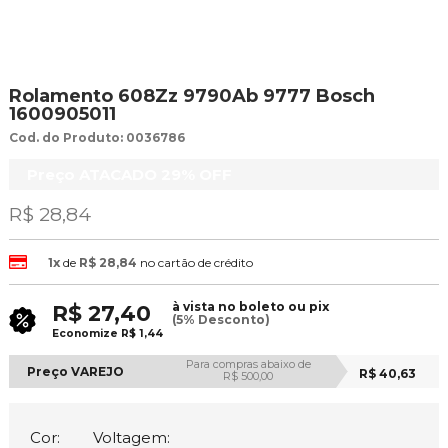
Rolamento 608Zz 9790Ab 9777 Bosch
1600905011
Cod. do Produto: 0036786
Preço ATACADO
29%
OFF
R$ 28,84
1x
de
R$ 28,84
no cartão de crédito
à vista no boleto ou pix
R$ 27,40
(5% Desconto)
Economize
R$ 1,44
Para compras abaixo de
Preço VAREJO
R$ 40,63
R$ 500,00
Cor:
Voltagem: