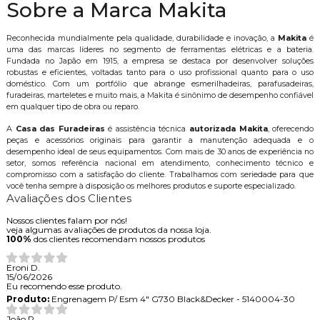
Sobre a Marca Makita
Reconhecida mundialmente pela qualidade, durabilidade e inovação, a
Makita
é
uma das marcas líderes no segmento de ferramentas elétricas e a bateria.
Fundada no Japão em 1915, a empresa se destaca por desenvolver soluções
robustas e eficientes, voltadas tanto para o uso profissional quanto para o uso
doméstico. Com um portfólio que abrange esmerilhadeiras, parafusadeiras,
furadeiras, marteletes e muito mais, a Makita é sinônimo de desempenho confiável
em qualquer tipo de obra ou reparo.
A
Casa das Furadeiras
é assistência técnica
autorizada Makita
, oferecendo
peças e acessórios originais para garantir a manutenção adequada e o
desempenho ideal de seus equipamentos. Com mais de 30 anos de experiência no
setor, somos referência nacional em atendimento, conhecimento técnico e
compromisso com a satisfação do cliente. Trabalhamos com seriedade para que
você tenha sempre à disposição os melhores produtos e suporte especializado.
Avaliações dos Clientes
Nossos clientes falam por nós!
veja algumas avaliações de produtos da nossa loja.
100%
dos clientes recomendam nossos produtos
Eroni D.
15/06/2026
Eu recomendo esse produto.
Produto:
Engrenagem P/ Esm 4" G730 Black&Decker - 5140004-30
João R.