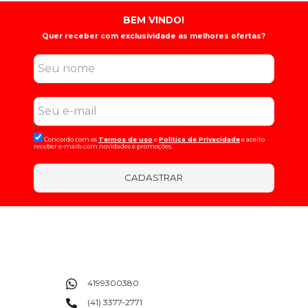
BEM VINDO!
Quer receber com exclusividade as melhores ofertas?
Concordo com os
Termos de uso
e
Politica de Privacidade
e aceito
receber e-mails com novidades e promoções.
CADASTRAR
4199300380
(41) 3377-2771