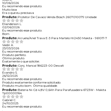
10/06/2026
Eu recomendo esse produto.
Muito boa
Era o que eu precisava
Produto:
Protetor De Cavaco Venda Bosch 2607010079 Unidade
Elianderson L.
02/06/2026
Eu recomendo esse produto.
Bom
Produto:
Arruela/Anel Trava E-3 Para Martelo Hr2450 Makita - 961017-7
Valdir A.
23/03/2026
Eu recomendo esse produto.
Produto perfeito.
Ótimo produto.
Exatamente o que solicitei.
Produto:
Conj. Mancal 186223-00 Dewalt
Evandro S.
26/12/2025
Eu recomendo esse produto.
Produto exatamente conforme solicitado.
Produto muito bom. Ótima qualidade.
Produto:
Bateria Ni-Cd 4,8V 0,6Ah Para Parafusadeira 6723W - Makita
Tp00000164
Gabriel C.
24/10/2025
Eu recomendo esse produto.
.