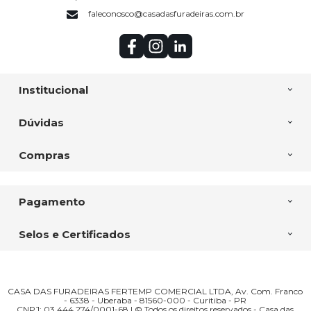
faleconosco@casadasfuradeiras.com.br
Institucional
Dúvidas
Compras
Pagamento
Selos e Certificados
CASA DAS FURADEIRAS FERTEMP COMERCIAL LTDA, Av. Com. Franco
- 6338 - Uberaba - 81560-000 - Curitiba - PR
CNPJ: 03.444.274/0001-68 | © Todos os direitos reservados - Casa das