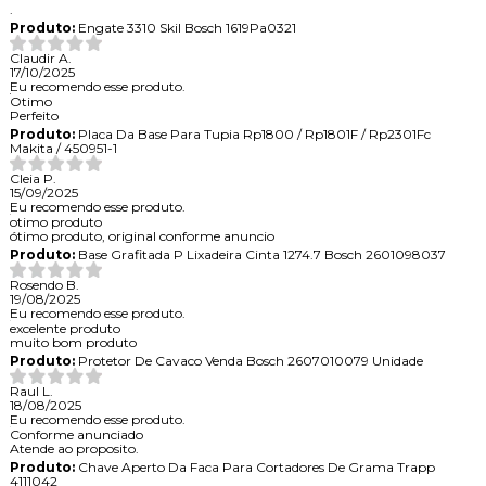
.
Produto:
Engate 3310 Skil Bosch 1619Pa0321
Claudir A.
17/10/2025
Eu recomendo esse produto.
Otimo
Perfeito
Produto:
Placa Da Base Para Tupia Rp1800 / Rp1801F / Rp2301Fc
Makita / 450951-1
Cleia P.
15/09/2025
Eu recomendo esse produto.
otimo produto
ótimo produto, original conforme anuncio
Produto:
Base Grafitada P Lixadeira Cinta 1274.7 Bosch 2601098037
Rosendo B.
19/08/2025
Eu recomendo esse produto.
excelente produto
muito bom produto
Produto:
Protetor De Cavaco Venda Bosch 2607010079 Unidade
Raul L.
18/08/2025
Eu recomendo esse produto.
Conforme anunciado
Atende ao proposito.
Produto:
Chave Aperto Da Faca Para Cortadores De Grama Trapp
4111042