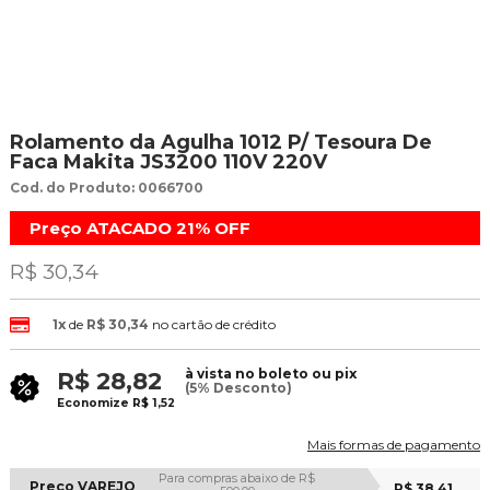
Rolamento da Agulha 1012 P/ Tesoura De
Faca Makita JS3200 110V 220V
Cod. do Produto: 0066700
Preço ATACADO
21%
OFF
R$ 30,34
1x
de
R$ 30,34
no cartão de crédito
à vista no boleto ou pix
R$ 28,82
(5% Desconto)
Economize
R$ 1,52
Mais formas de pagamento
Para compras abaixo de R$
Preço VAREJO
R$ 38,41