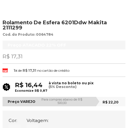
Rolamento De Esfera 6201Ddw Makita
2111299
Cod. do Produto: 0064784
Preço ATACADO
22%
OFF
R$ 17,31
1x
de
R$ 17,31
no cartão de crédito
à vista no boleto ou pix
R$ 16,44
(5% Desconto)
Economize
R$ 0,87
Para compras abaixo de R$
Preço VAREJO
R$ 22,20
500,00
Cor:
Voltagem: