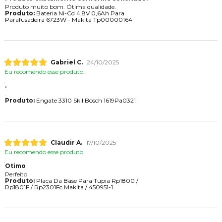
Produto muito bom. Ótima qualidade.
Produto:
Bateria Ni-Cd 4,8V 0,6Ah Para
Parafusadeira 6723W - Makita Tp00000164
Gabriel C.
24/10/2025
Eu recomendo esse produto.
.
.
Produto:
Engate 3310 Skil Bosch 1619Pa0321
Claudir A.
17/10/2025
Eu recomendo esse produto.
Otimo
Perfeito
Produto:
Placa Da Base Para Tupia Rp1800 /
Rp1801F / Rp2301Fc Makita / 450951-1