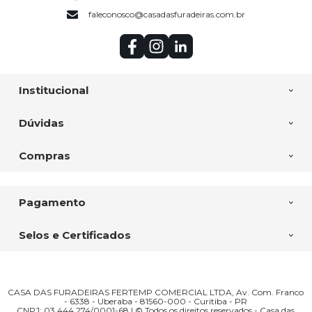
faleconosco@casadasfuradeiras.com.br
Institucional
Dúvidas
Compras
Pagamento
Selos e Certificados
CASA DAS FURADEIRAS FERTEMP COMERCIAL LTDA, Av. Com. Franco
- 6338 - Uberaba - 81560-000 - Curitiba - PR
CNPJ: 03.444.274/0001-68 | © Todos os direitos reservados - Casa das