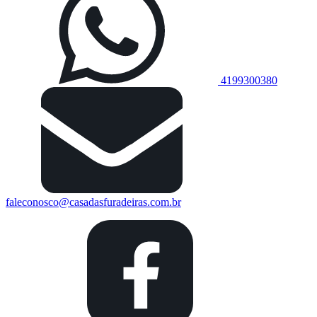
4199300380
faleconosco@casadasfuradeiras.com.br