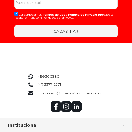
Concordo com os
Termos de uso
e
Politica de Privacidade
e aceito
receber e-mails com novidades e promoções.
CADASTRAR
4199300380
(41) 3377-2771
faleconosco@casadasfuradeiras.com.br
Institucional