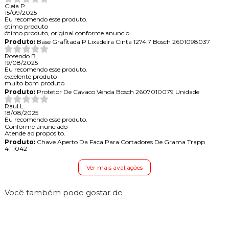
Cleia P.
15/09/2025
Eu recomendo esse produto.
otimo produto
ótimo produto, original conforme anuncio
Produto:
Base Grafitada P Lixadeira Cinta 1274.7 Bosch 2601098037
Rosendo B.
19/08/2025
Eu recomendo esse produto.
excelente produto
muito bom produto
Produto:
Protetor De Cavaco Venda Bosch 2607010079 Unidade
Raul L.
18/08/2025
Eu recomendo esse produto.
Conforme anunciado
Atende ao proposito.
Produto:
Chave Aperto Da Faca Para Cortadores De Grama Trapp
4111042
Ver mais avaliações
Você também pode gostar de