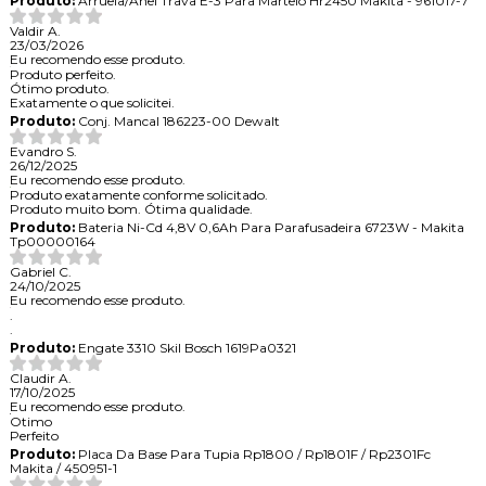
Produto:
Arruela/Anel Trava E-3 Para Martelo Hr2450 Makita - 961017-7
Valdir A.
23/03/2026
Eu recomendo esse produto.
Produto perfeito.
Ótimo produto.
Exatamente o que solicitei.
Produto:
Conj. Mancal 186223-00 Dewalt
Evandro S.
26/12/2025
Eu recomendo esse produto.
Produto exatamente conforme solicitado.
Produto muito bom. Ótima qualidade.
Produto:
Bateria Ni-Cd 4,8V 0,6Ah Para Parafusadeira 6723W - Makita
Tp00000164
Gabriel C.
24/10/2025
Eu recomendo esse produto.
.
.
Produto:
Engate 3310 Skil Bosch 1619Pa0321
Claudir A.
17/10/2025
Eu recomendo esse produto.
Otimo
Perfeito
Produto:
Placa Da Base Para Tupia Rp1800 / Rp1801F / Rp2301Fc
Makita / 450951-1