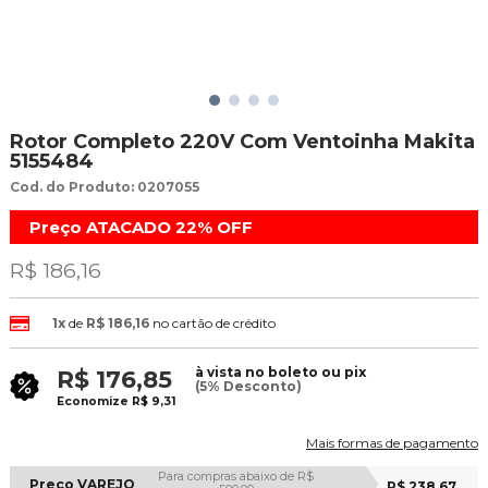
Rotor Completo 220V Com Ventoinha Makita
5155484
Cod. do Produto: 0207055
Preço ATACADO
22%
OFF
R$ 186,16
1x
de
R$ 186,16
no cartão de crédito
à vista no boleto ou pix
R$ 176,85
(5% Desconto)
Economize
R$ 9,31
Mais formas de pagamento
Para compras abaixo de R$
Preço VAREJO
R$ 238,67