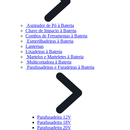
Aspirador de Pó à Bateria
Chave de Impacto à Bateria
Combos de Ferramentas à Bateria
Esmerilhadeiras à Bateria
Lanternas
Lixadeiras à Bateria
Martelos e Marteletes à Bateria
Multicortadora à Bateria
Parafusadeiras e Furadeiras à Bateria
Parafusadeira 12V
Parafusadeira 18V
Parafusadeira 20V