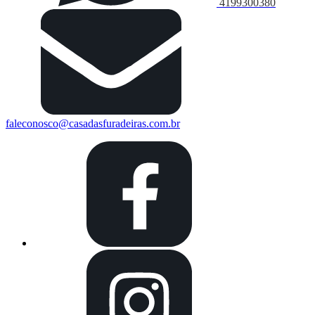
4199300380
faleconosco@casadasfuradeiras.com.br