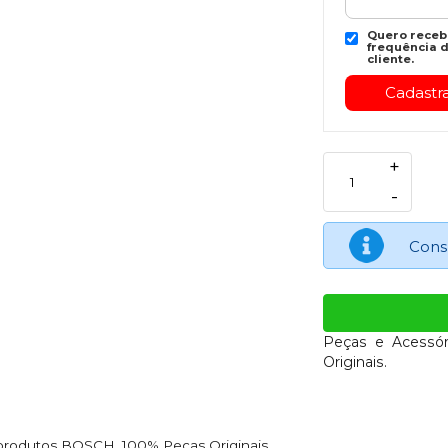
Quero recebe
frequência d
cliente.
+
-
Cons
Peças e Acessór
Originais.
 produtos BOSCH. 100% Peças Originais.