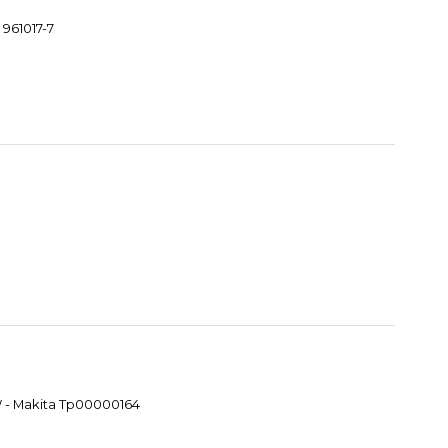
 961017-7
W - Makita Tp00000164