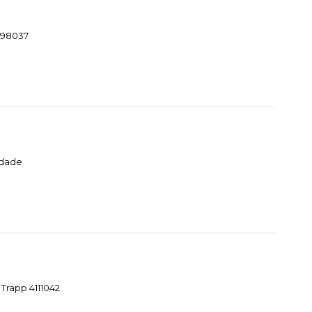
1098037
idade
Trapp 4111042