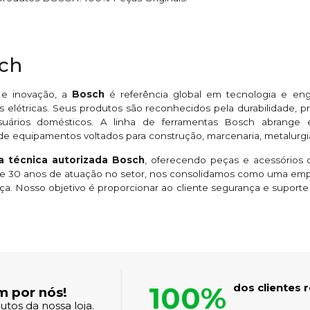
sch
 e inovação, a
Bosch
é referência global em tecnologia e en
 elétricas. Seus produtos são reconhecidos pela durabilidade,
suários domésticos. A linha de ferramentas Bosch abrange esme
de equipamentos voltados para construção, marcenaria, metalurgi
ia técnica autorizada Bosch
, oferecendo peças e acessórios o
 de 30 anos de atuação no setor, nos consolidamos como uma em
ça. Nosso objetivo é proporcionar ao cliente segurança e suport
100%
dos clientes
m por nós!
tos da nossa loja.