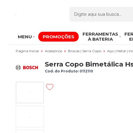
FERRAMENTAS
FE
MENU
PROMOÇÕES
À BATERIA
E
Página Inicial
Acessórios
Brocas | Serra Copo
Aço | Metal | In
Serra Copo Bimetálica H
Cod. do Produto: 0112110