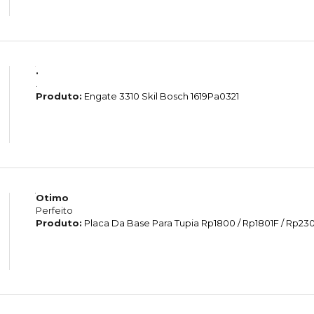
.
.
Produto:
Engate 3310 Skil Bosch 1619Pa0321
Otimo
Perfeito
Produto:
Placa Da Base Para Tupia Rp1800 / Rp1801F / Rp2301