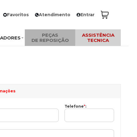
Favoritos
Atendimento
Entrar
PEÇAS
ASSISTÊNCIA
ZADORES
DE REPOSIÇÃO
TECNICA
ormações
Telefone
*
: