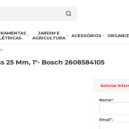
RRAMENTAS
JARDIM E
ACESSÓRIOS
ORGANI
LÉTRICAS
AGRICULTURA
ox
ss 25 Mm, 1"- Bosch 2608584105
Solicitar Inf
Nome
*
:
Email
*
: