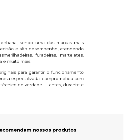
genharia, sendo uma das marcas mais
 precisão e alto desempenho, atendendo
rilhadeiras, furadeiras, marteletes,
a e muito mais.
riginais para garantir o funcionamento
presa especializada, comprometida com
e técnico de verdade — antes, durante e
 recomendam nossos produtos