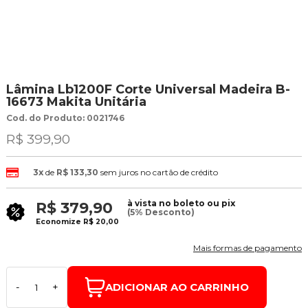
Lâmina Lb1200F Corte Universal Madeira B-
16673 Makita Unitária
Cod. do Produto: 0021746
R$ 399,90
3x
de
R$ 133,30
sem juros no cartão de crédito
à vista no boleto ou pix
R$ 379,90
(5% Desconto)
Economize
R$ 20,00
Mais formas de pagamento
ADICIONAR AO CARRINHO
-
+