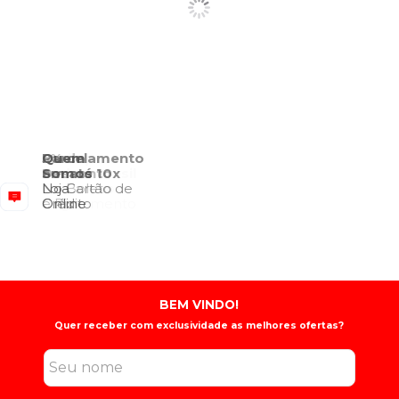
Envio para
5% de
Parcelamento
Quem
Todo o Brasil
Desconto
em até 10x
Somos
Consulte o
No Boleto
No Cartão de
Loja
Regulamento
e Pix
Crédito
Online
BEM VINDO!
Quer receber com exclusividade as melhores ofertas?