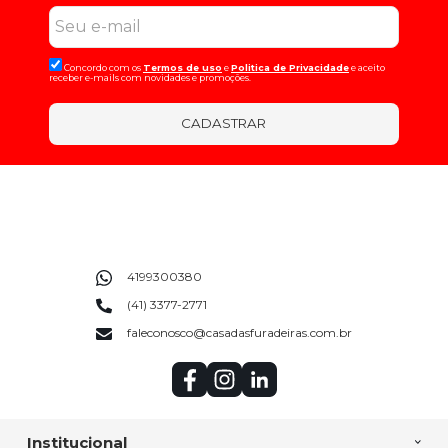
Concordo com os
Termos de uso
e
Politica de Privacidade
e aceito
receber e-mails com novidades e promoções.
CADASTRAR
4199300380
(41) 3377-2771
faleconosco@casadasfuradeiras.com.br
Institucional