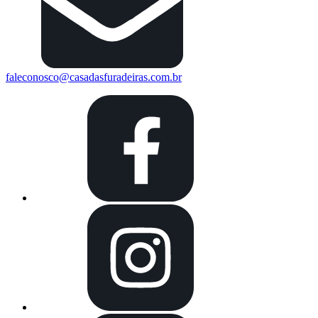
faleconosco@casadasfuradeiras.com.br