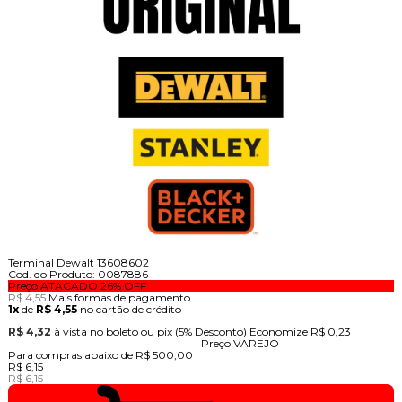
Terminal Dewalt 13608602
Cod. do Produto: 0087886
Preço ATACADO
26%
OFF
R$ 4,55
Mais formas de pagamento
1x
de
R$ 4,55
no cartão de crédito
R$ 4,32
à vista no boleto ou pix
(5% Desconto)
Economize
R$ 0,23
Preço VAREJO
Para compras abaixo de R$ 500,00
R$ 6,15
R$ 6,15