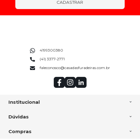
CADASTRAR
4199300380
(41) 3377-2771
faleconosco@casadasfuradeiras.com.br
Institucional
Dúvidas
Compras