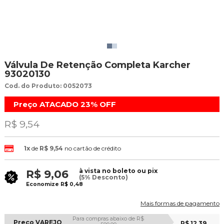
Válvula De Retenção Completa Karcher
93020130
Cod. do Produto: 0052073
Preço ATACADO
23%
OFF
R$ 9,54
1x
de
R$ 9,54
no cartão de crédito
à vista no boleto ou pix
R$ 9,06
(5% Desconto)
Economize
R$ 0,48
Mais formas de pagamento
Para compras abaixo de R$
Preço VAREJO
R$ 12,39