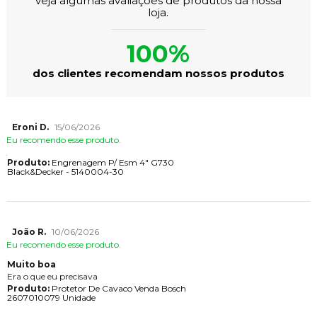
veja algumas avaliações de produtos da nossa
loja.
100%
dos clientes recomendam nossos produtos
Eroni D.
15/06/2026
Eu recomendo esse produto.
Produto:
Engrenagem P/ Esm 4" G730
Black&Decker - 5140004-30
João R.
10/06/2026
Eu recomendo esse produto.
Muito boa
Era o que eu precisava
Produto:
Protetor De Cavaco Venda Bosch
2607010079 Unidade