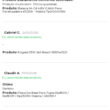
Produto muito bom. Ótima qualidade.
Produto:
Bateria Ni-Cd 4,8V 0,6Ah Para
Parafusadeira 6723W - Makita Tp00000164
Gabriel C.
24/10/2025
Eu recomendo esse produto.
.
.
Produto:
Engate 3310 Skil Bosch 1619Pa0321
Claudir A.
17/10/2025
Eu recomendo esse produto.
Otimo
Perfeito
Produto:
Placa Da Base Para Tupia Rp1800 /
Rp1801F / Rp2301Fc Makita / 450951-1