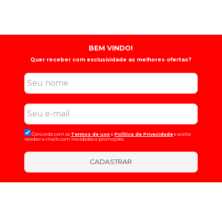
BEM VINDO!
Quer receber com exclusividade as melhores ofertas?
Concordo com os
Termos de uso
e
Politica de Privacidade
e aceito
receber e-mails com novidades e promoções.
CADASTRAR