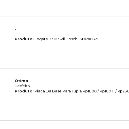
.
.
Produto:
Engate 3310 Skil Bosch 1619Pa0321
Otimo
Perfeito
Produto:
Placa Da Base Para Tupia Rp1800 / Rp1801F / Rp2301