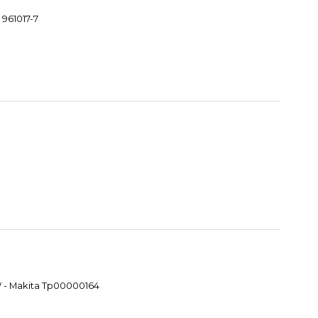
 961017-7
W - Makita Tp00000164