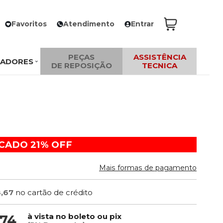
Favoritos
Atendimento
Entrar
PEÇAS
ASSISTÊNCIA
ZADORES
DE REPOSIÇÃO
TECNICA
ACADO
21%
OFF
Mais formas de pagamento
8,67
no cartão de crédito
à vista no boleto ou pix
,74