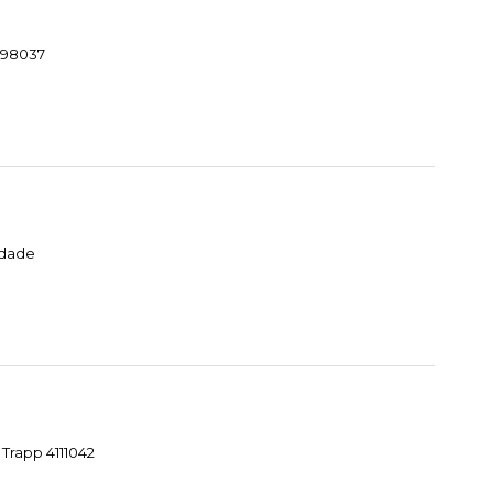
1098037
idade
Trapp 4111042