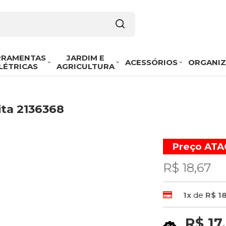
RRAMENTAS
JARDIM E
ACESSÓRIOS
ORGANI
LÉTRICAS
AGRICULTURA
ta 2136368
Preço AT
R$ 18,67
1x
de
R$ 1
R$ 17