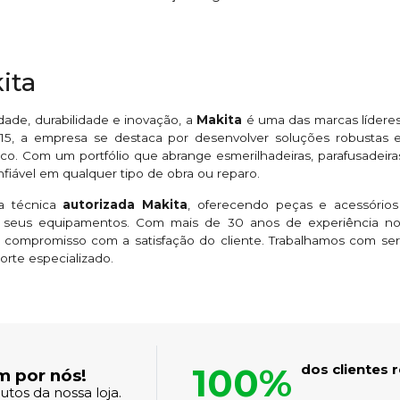
ita
ade, durabilidade e inovação, a
Makita
é uma das marcas líderes
5, a empresa se destaca por desenvolver soluções robustas e 
co. Com um portfólio que abrange esmerilhadeiras, parafusadeiras,
iável em qualquer tipo de obra ou reparo.
ia técnica
autorizada Makita
, oferecendo peças e acessórios
eus equipamentos. Com mais de 30 anos de experiência no 
 compromisso com a satisfação do cliente. Trabalhamos com se
orte especializado.
100%
dos clientes
m por nós!
tos da nossa loja.