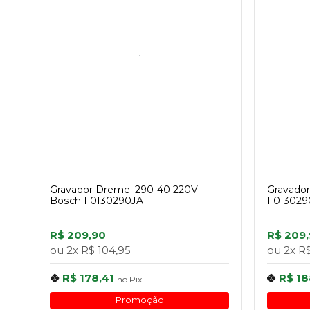
Gravador Dremel 290-40 220V
Gravador
Bosch F0130290JA
F013029
R$ 209,90
R$ 209
ou
2x
R$ 104,95
ou
2x
R$
R$ 178,41
R$ 18
no
Pix
Promoção