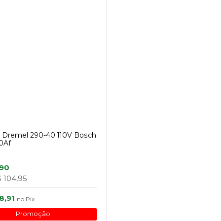
 Dremel 290-40 110V Bosch
0Af
,90
 104,95
8,91
no
Pix
Promoção