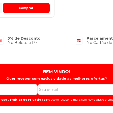
Comprar
5% de Desconto
Parcelament
No Boleto e Pix
No Cartão de
BEM VINDO!
Quer receber com exclusividade as melhores ofertas?
 uso
e
Politica de Privacidade
e aceito receber e-mails com novidades e promo