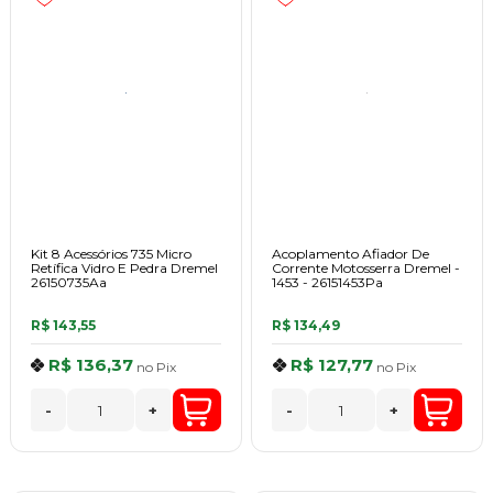
Kit 8 Acessórios 735 Micro
Acoplamento Afiador De
Retífica Vidro E Pedra Dremel
Corrente Motosserra Dremel -
26150735Aa
1453 - 26151453Pa
R$ 143,55
R$ 134,49
R$ 136,37
R$ 127,77
no
Pix
no
Pix
-
+
-
+