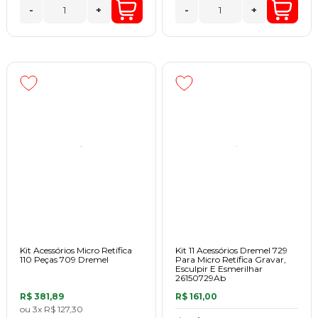
-
+
-
+
Kit Acessórios Micro Retífica
Kit 11 Acessórios Dremel 729
110 Peças 709 Dremel
Para Micro Retífica Gravar,
Esculpir E Esmerilhar
26150729Ab
R$ 381,89
R$ 161,00
ou
3x
R$ 127,30