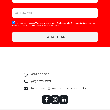
Concordo com os
Termos de uso
e
Politica de Privacidade
e aceito
receber e-mails com novidades e promoções.
CADASTRAR
4199300380
(41) 3377-2771
faleconosco@casadasfuradeiras.com.br