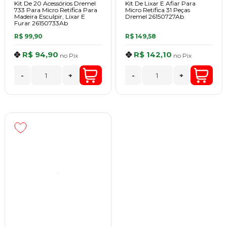
Kit De 20 Acessórios Dremel
Kit De Lixar E Afiar Para
733 Para Micro Retífica Para
Micro Retífica 31 Peças
Madeira Esculpir, Lixar E
Dremel 26150727Ab
Furar 26150733Ab
R$ 99,90
R$ 149,58
R$ 94,90
R$ 142,10
no
Pix
no
Pix
-
+
-
+