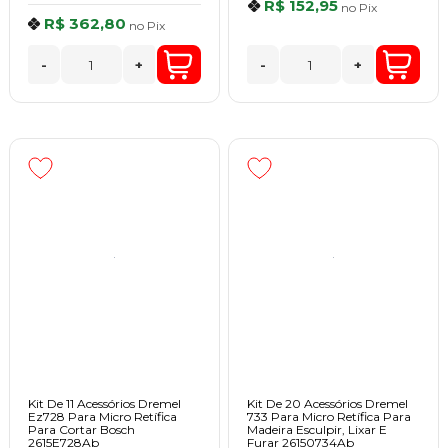
R$ 152,95
no
Pix
R$ 362,80
no
Pix
-
+
-
+
Kit De 11 Acessórios Dremel
Kit De 20 Acessórios Dremel
Ez728 Para Micro Retífica
733 Para Micro Retífica Para
Para Cortar Bosch
Madeira Esculpir, Lixar E
2615E728Ab
Furar 26150734Ab