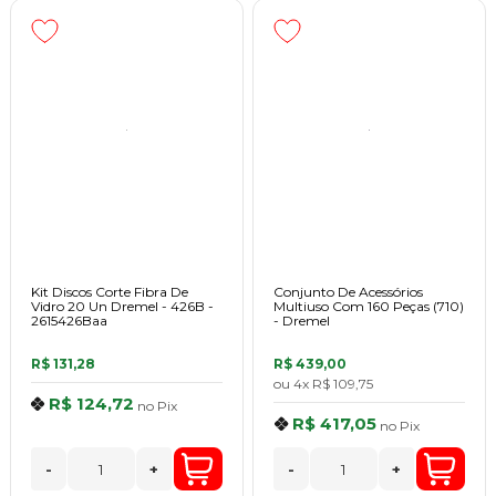
Kit Discos Corte Fibra De
Conjunto De Acessórios
Vidro 20 Un Dremel - 426B -
Multiuso Com 160 Peças (710)
2615426Baa
- Dremel
R$ 131,28
R$ 439,00
ou
4x
R$ 109,75
R$ 124,72
no
Pix
R$ 417,05
no
Pix
-
+
-
+