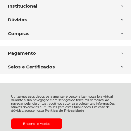
Institucional
Dúvidas
Compras
Pagamento
Selos e Certificados
CASA DAS FURADEIRAS FERTEMP COMERCIAL LTDA, Av. Com. Franco
- 6338 - Uberaba - 81560-000 - Curitiba - PR
Utilizamos seus dados para analisar e personalizar nossa loja virtual
CNPJ: 03.444.274/0001-68 | © Todos os direitos reservados - Casa das
durante a sua navegação e em serviços de terceiros parceiros. Ao
Furadeiras - 2026
navegar pela loja virtual, você nos autoriza a coletar tais informações
através do cookies e utilizá-las para estas finalidades. Em caso de
dúvidas, acesse nossa
Política de Privacidade
Entendi e Aceito