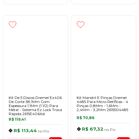
Kit De 5 Discos Dremel Ez406
Kit Mandril E Pinças Dremel
De Corte 38,1Mm Com
4485 Para Micro Retíficas - 4
Espessura 1,1Mm (1 1/2) Para
Pinças 0,8Mm - 1,6Mm -
Metal - Sistema Ez Lock Troca
2,4Mm - 3,2Mm 2615504485
Rápida 2615E406Ad
R$ 70,86
R$ 119,41
R$ 67,32
no
Pix
R$ 113,44
no
Pix